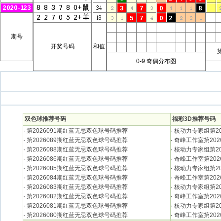
期号
开奖号码
和值
0-9 奇偶分布图
双色球推荐号码
福彩3D推荐号码
·
第2026091期红蓝无忌双色球号码推荐
·
核动力专家组第20
·
第2026089期红蓝无忌双色球号码推荐
·
奇峰工作室第202
·
第2026088期红蓝无忌双色球号码推荐
·
核动力专家组第20
·
第2026086期红蓝无忌双色球号码推荐
·
奇峰工作室第202
·
第2026085期红蓝无忌双色球号码推荐
·
核动力专家组第20
·
第2026084期红蓝无忌双色球号码推荐
·
奇峰工作室第202
·
第2026083期红蓝无忌双色球号码推荐
·
核动力专家组第20
·
第2026082期红蓝无忌双色球号码推荐
·
奇峰工作室第202
·
第2026081期红蓝无忌双色球号码推荐
·
核动力专家组第20
·
第2026080期红蓝无忌双色球号码推荐
·
奇峰工作室第202