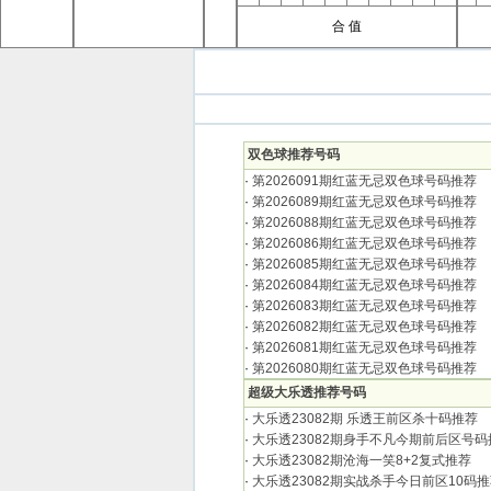
合 值
双色球推荐号码
·
第2026091期红蓝无忌双色球号码推荐
·
第2026089期红蓝无忌双色球号码推荐
·
第2026088期红蓝无忌双色球号码推荐
·
第2026086期红蓝无忌双色球号码推荐
·
第2026085期红蓝无忌双色球号码推荐
·
第2026084期红蓝无忌双色球号码推荐
·
第2026083期红蓝无忌双色球号码推荐
·
第2026082期红蓝无忌双色球号码推荐
·
第2026081期红蓝无忌双色球号码推荐
·
第2026080期红蓝无忌双色球号码推荐
超级大乐透推荐号码
·
大乐透23082期 乐透王前区杀十码推荐
·
大乐透23082期身手不凡今期前后区号码
·
大乐透23082期沧海一笑8+2复式推荐
·
大乐透23082期实战杀手今日前区10码