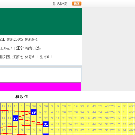
rss
意见反馈
浙江
体彩20选5
体彩6+1
江36选7
|
辽宁
福彩35选7
排列五
江苏七
体彩6+1
生肖6+1
和 数 值