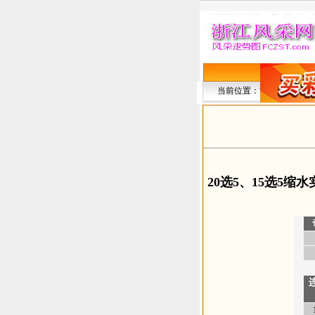
首页
|
福
当前位置：
首页
>
选号助手
20选5、15选5缩