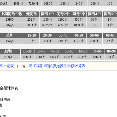
20选5
4368 注
7280 注
1680 注
1680 注
240 注
240 注
16 注
与上期同号个数
无同号
同号1个
同号2个
同号3个
同号4个
同号5个
15选5
252 注
1050 注
1200 注
450 注
50 注
1 注
20选5
3003 注
6825 注
4550 注
1050 注
75
1 注
总和
15-20
20-30
30-40
40-50
50-60
60-65
15选5
19 注
363 注
1190 注
1121 注
298 注
12 注
总和
15-30
30-40
40-50
50-60
60-70
70-80
80-90
20选5
408 注
1961 注
4344 注
4936 注
2936 注
836 注
83 注
率一览表
浙江福彩15选5胆拖投注金额计算表
下一篇：
注金额计算表
注对照表
表
区表