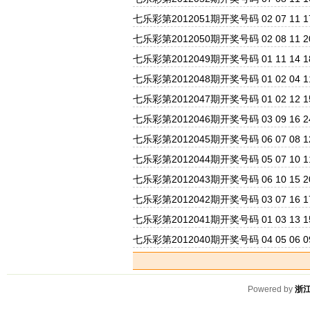
七乐彩第2012051期开奖号码 02 07 11 17 
七乐彩第2012050期开奖号码 02 08 11 20 
七乐彩第2012049期开奖号码 01 11 14 18 
七乐彩第2012048期开奖号码 01 02 04 11 
七乐彩第2012047期开奖号码 01 02 12 15 
七乐彩第2012046期开奖号码 03 09 16 24 
七乐彩第2012045期开奖号码 06 07 08 12 
七乐彩第2012044期开奖号码 05 07 10 11 
七乐彩第2012043期开奖号码 06 10 15 20 
七乐彩第2012042期开奖号码 03 07 16 17 
七乐彩第2012041期开奖号码 01 03 13 15 
七乐彩第2012040期开奖号码 04 05 06 09 
Powered by
浙