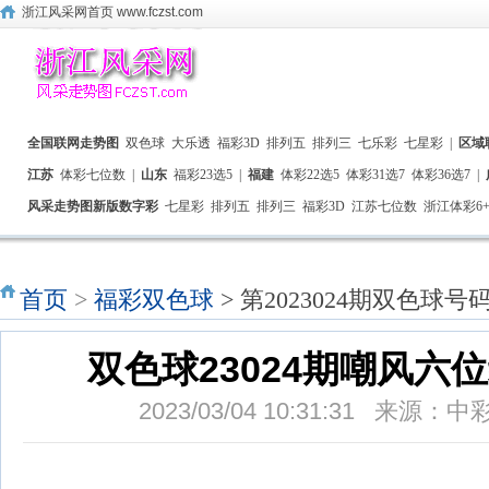
浙江风采网首页 www.fczst.com
全国联网走势图
双色球
大乐透
福彩3D
排列五
排列三
七乐彩
七星彩
|
区域
江苏
体彩七位数
|
山东
福彩23选5
|
福建
体彩22选5
体彩31选7
体彩36选7
|
风采走势图新版数字彩
七星彩
排列五
排列三
福彩3D
江苏七位数
浙江体彩6+
首页
>
福彩双色球
> 第2023024期双色球号
双色球23024期嘲风六
2023/03/04 10:31:31 来