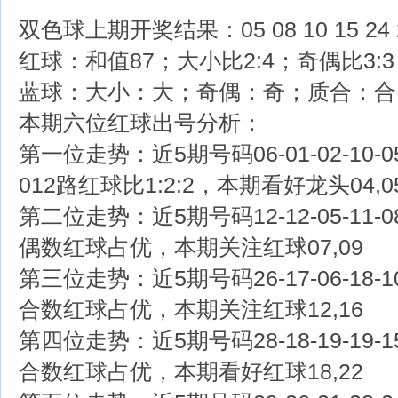
双色球上期开奖结果：05 08 10 15 24 
红球：和值87；大小比2:4；奇偶比3:3
蓝球：大小：大；奇偶：奇；质合：合；
本期六位红球出号分析：
第一位走势：近5期号码06-01-02-1
012路红球比1:2:2，本期看好龙头04,0
第二位走势：近5期号码12-12-05-1
偶数红球占优，本期关注红球07,09
第三位走势：近5期号码26-17-06-18-1
合数红球占优，本期关注红球12,16
第四位走势：近5期号码28-18-19-1
合数红球占优，本期看好红球18,22