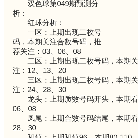
双色球第049期预测分
析：
红球分析：
一区：上期出现二枚号
码，本期关注合数号码，推
荐关注：03、06、08
二区：上期出现二枚号码，本期关
注：12、13、20
三区：上期出现二枚号码，本期关
注：24、28、30
龙头：上期质数号码开头，本期看
06、08
凤尾：上期合数号码结尾，本期看
28、30
和值：上期和值96，本期80-110