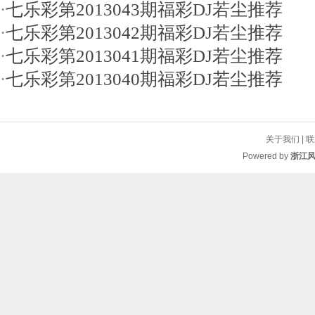
·
七乐彩第2013043期福彩DJ若尘推荐
·
七乐彩第2013042期福彩DJ若尘推荐
·
七乐彩第2013041期福彩DJ若尘推荐
·
七乐彩第2013040期福彩DJ若尘推荐
关于我们
|
联
Powered by
浙江