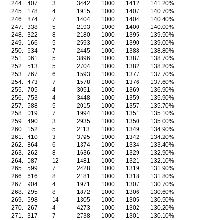
244.
407
3
3442
1000
1412
141.20%
245.
178
4
1915
1000
1407
140.70%
246.
874
7
1404
1000
1404
140.40%
247.
338
5
2193
1000
1400
140.00%
248.
322
8
2180
1000
1395
139.50%
249.
166
5
2593
1000
1390
139.00%
250.
634
7
2445
1000
1388
138.80%
251.
061
5
3896
1000
1387
138.70%
252.
513
5
2704
1000
1382
138.20%
253.
767
6
1593
1000
1377
137.70%
254.
473
7
1578
1000
1376
137.60%
255.
705
4
3051
1000
1369
136.90%
256.
753
4
3448
1000
1359
135.90%
257.
588
5
2015
1000
1357
135.70%
258.
019
7
1994
1000
1351
135.10%
259.
490
3
2935
1000
1350
135.00%
260.
152
5
2113
1000
1349
134.90%
261.
410
3
3795
1000
1342
134.20%
262.
864
6
1374
1000
1334
133.40%
263.
262
8
1636
1000
1329
132.90%
264.
087
12
1481
1000
1321
132.10%
265.
599
7
2428
1000
1319
131.90%
266.
616
8
2181
1000
1318
131.80%
267.
904
4
1971
1000
1307
130.70%
268.
295
8
1872
1000
1306
130.60%
269.
598
14
1305
1000
1305
130.50%
270.
267
4
4273
1000
1302
130.20%
271.
317
7
2738
1000
1301
130.10%