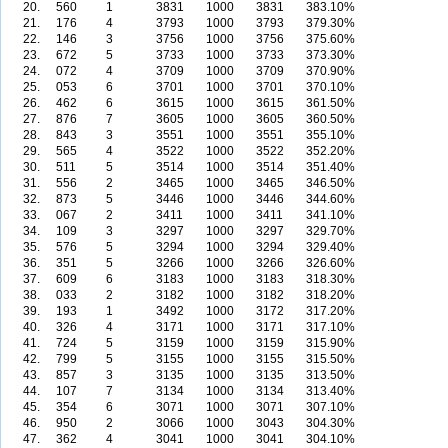
20.
560
1
3831
1000
3831
383.10%
21.
176
4
3793
1000
3793
379.30%
22.
146
3
3756
1000
3756
375.60%
23.
672
5
3733
1000
3733
373.30%
24.
072
4
3709
1000
3709
370.90%
25.
053
6
3701
1000
3701
370.10%
26.
462
6
3615
1000
3615
361.50%
27.
876
7
3605
1000
3605
360.50%
28.
843
3
3551
1000
3551
355.10%
29.
565
4
3522
1000
3522
352.20%
30.
511
5
3514
1000
3514
351.40%
31.
556
2
3465
1000
3465
346.50%
32.
873
5
3446
1000
3446
344.60%
33.
067
2
3411
1000
3411
341.10%
34.
109
3
3297
1000
3297
329.70%
35.
576
5
3294
1000
3294
329.40%
36.
351
5
3266
1000
3266
326.60%
37.
609
6
3183
1000
3183
318.30%
38.
033
2
3182
1000
3182
318.20%
39.
193
1
3492
1000
3172
317.20%
40.
326
4
3171
1000
3171
317.10%
41.
724
5
3159
1000
3159
315.90%
42.
799
5
3155
1000
3155
315.50%
43.
857
3
3135
1000
3135
313.50%
44.
107
7
3134
1000
3134
313.40%
45.
354
6
3071
1000
3071
307.10%
46.
950
2
3066
1000
3043
304.30%
47.
362
4
3041
1000
3041
304.10%