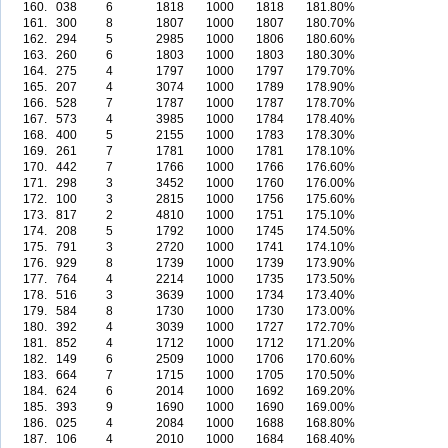
160.
038
6
1818
1000
1818
181.80%
161.
300
8
1807
1000
1807
180.70%
162.
294
5
2985
1000
1806
180.60%
163.
260
6
1803
1000
1803
180.30%
164.
275
4
1797
1000
1797
179.70%
165.
207
4
3074
1000
1789
178.90%
166.
528
7
1787
1000
1787
178.70%
167.
573
4
3985
1000
1784
178.40%
168.
400
5
2155
1000
1783
178.30%
169.
261
7
1781
1000
1781
178.10%
170.
442
7
1766
1000
1766
176.60%
171.
298
3
3452
1000
1760
176.00%
172.
100
3
2815
1000
1756
175.60%
173.
817
2
4810
1000
1751
175.10%
174.
208
5
1792
1000
1745
174.50%
175.
791
3
2720
1000
1741
174.10%
176.
929
8
1739
1000
1739
173.90%
177.
764
4
2214
1000
1735
173.50%
178.
516
3
3639
1000
1734
173.40%
179.
584
8
1730
1000
1730
173.00%
180.
392
4
3039
1000
1727
172.70%
181.
852
4
1712
1000
1712
171.20%
182.
149
6
2509
1000
1706
170.60%
183.
664
7
1715
1000
1705
170.50%
184.
624
6
2014
1000
1692
169.20%
185.
393
9
1690
1000
1690
169.00%
186.
025
4
2084
1000
1688
168.80%
187.
106
4
2010
1000
1684
168.40%