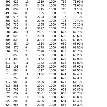
496.
622
10
1519
1000
719
71.90%
497.
073
5
2459
1000
716
71.60%
498.
832
11
1215
1000
711
71.10%
499.
049
8
1935
1000
709
70.90%
500.
015
6
2793
1000
707
70.70%
501.
916
5
2949
1000
704
70.40%
502.
735
8
1665
1000
703
70.30%
503.
339
4
3277
1000
702
70.20%
504.
469
11
2081
1000
697
69.70%
505.
026
7
2029
1000
696
69.60%
506.
534
11
3004
1000
690
69.00%
507.
384
10
1614
1000
689
68.90%
508.
375
9
1278
1000
688
68.80%
509.
227
7
2090
1000
687
68.70%
510.
059
9
1789
1000
682
68.20%
511.
492
14
1173
1000
679
67.90%
512.
974
11
1382
1000
678
67.80%
513.
101
4
2005
1000
676
67.60%
514.
896
9
1617
1000
675
67.50%
515.
820
11
1174
1000
674
67.40%
516.
752
8
2991
1000
673
67.30%
517.
980
3
4586
1000
671
67.10%
518.
561
6
2004
1000
669
66.90%
519.
769
2
3604
1000
668
66.80%
520.
837
4
3081
1000
667
66.70%
521.
633
10
1006
1000
666
66.60%
522.
385
3
4285
1000
664
66.40%
523.
666
9
2096
1000
663
66.30%