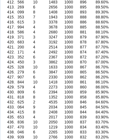
412.
566
10
1483
1000
896
89.60%
413.
269
6
2656
1000
895
89.50%
414.
099
8
1408
1000
893
89.30%
415.
353
7
1943
1000
888
88.80%
416.
615
3
3378
1000
886
88.60%
417.
994
4
3678
1000
885
88.50%
418.
586
4
2680
1000
881
88.10%
419.
371
3
3247
1000
879
87.90%
420.
683
4
3192
1000
878
87.80%
421.
200
4
2514
1000
877
87.70%
422.
171
4
2492
1000
874
87.40%
423.
352
6
2367
1000
872
87.20%
424.
450
3
3862
1000
870
87.00%
425.
328
10
1633
1000
867
86.70%
426.
279
6
3847
1000
865
86.50%
427.
907
6
2330
1000
862
86.20%
428.
844
10
1418
1000
861
86.10%
429.
579
4
2273
1000
860
86.00%
430.
809
6
2394
1000
859
85.90%
431.
818
8
1352
1000
858
85.80%
432.
625
2
4535
1000
846
84.60%
433.
064
9
2034
1000
845
84.50%
434.
415
8
2408
1000
844
84.40%
435.
653
4
2017
1000
839
83.90%
436.
836
10
2050
1000
837
83.70%
437.
470
10
1219
1000
834
83.40%
438.
046
6
2265
1000
833
83.30%
439.
939
10
2766
1000
832
83.20%