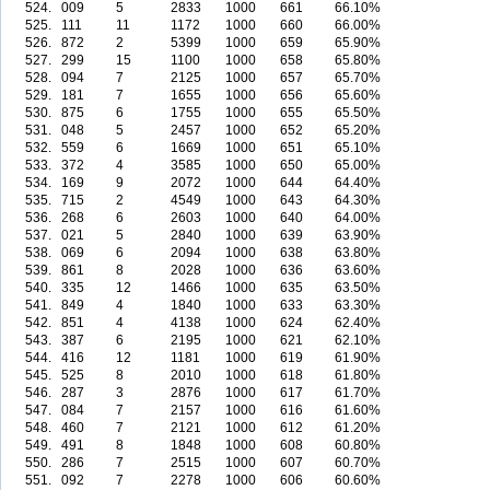
524.
009
5
2833
1000
661
66.10%
525.
111
11
1172
1000
660
66.00%
526.
872
2
5399
1000
659
65.90%
527.
299
15
1100
1000
658
65.80%
528.
094
7
2125
1000
657
65.70%
529.
181
7
1655
1000
656
65.60%
530.
875
6
1755
1000
655
65.50%
531.
048
5
2457
1000
652
65.20%
532.
559
6
1669
1000
651
65.10%
533.
372
4
3585
1000
650
65.00%
534.
169
9
2072
1000
644
64.40%
535.
715
2
4549
1000
643
64.30%
536.
268
6
2603
1000
640
64.00%
537.
021
5
2840
1000
639
63.90%
538.
069
6
2094
1000
638
63.80%
539.
861
8
2028
1000
636
63.60%
540.
335
12
1466
1000
635
63.50%
541.
849
4
1840
1000
633
63.30%
542.
851
4
4138
1000
624
62.40%
543.
387
6
2195
1000
621
62.10%
544.
416
12
1181
1000
619
61.90%
545.
525
8
2010
1000
618
61.80%
546.
287
3
2876
1000
617
61.70%
547.
084
7
2157
1000
616
61.60%
548.
460
7
2121
1000
612
61.20%
549.
491
8
1848
1000
608
60.80%
550.
286
7
2515
1000
607
60.70%
551.
092
7
2278
1000
606
60.60%