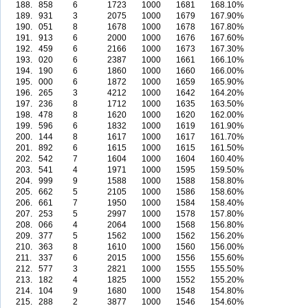
188.
858
6
1723
1000
1681
168.10%
189.
931
3
2075
1000
1679
167.90%
190.
051
8
1678
1000
1678
167.80%
191.
913
6
2000
1000
1676
167.60%
192.
459
6
2166
1000
1673
167.30%
193.
020
6
2387
1000
1661
166.10%
194.
190
6
1860
1000
1660
166.00%
195.
000
6
1872
1000
1659
165.90%
196.
265
3
4212
1000
1642
164.20%
197.
236
8
1712
1000
1635
163.50%
198.
478
8
1620
1000
1620
162.00%
199.
596
6
1832
1000
1619
161.90%
200.
144
8
1617
1000
1617
161.70%
201.
892
6
1615
1000
1615
161.50%
202.
542
7
1604
1000
1604
160.40%
203.
541
4
1971
1000
1595
159.50%
204.
999
9
1588
1000
1588
158.80%
205.
662
5
2105
1000
1586
158.60%
206.
661
7
1950
1000
1584
158.40%
207.
253
5
2997
1000
1578
157.80%
208.
066
4
2064
1000
1568
156.80%
209.
377
5
1562
1000
1562
156.20%
210.
363
8
1610
1000
1560
156.00%
211.
337
6
2015
1000
1556
155.60%
212.
577
3
2821
1000
1555
155.50%
213.
182
4
1825
1000
1552
155.20%
214.
104
9
1680
1000
1548
154.80%
215.
288
2
3877
1000
1546
154.60%