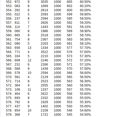
552.
972
9
3035
1000
605
60.50%
553.
083
8
1669
1000
602
60.20%
554.
282
6
2614
1000
600
60.00%
555.
022
5
2593
1000
599
59.90%
556.
237
8
2594
1000
595
59.50%
557.
911
7
2826
1000
592
59.20%
558.
114
7
1443
1000
591
59.10%
559.
060
8
1986
1000
589
58.90%
560.
665
9
2519
1000
587
58.70%
561.
754
8
2367
1000
583
58.30%
562.
090
5
2203
1000
581
58.10%
563.
656
13
1334
1000
577
57.70%
564.
771
4
3522
1000
576
57.60%
565.
334
5
2210
1000
573
57.30%
566.
608
12
2246
1000
572
57.20%
567.
231
6
2266
1000
571
57.10%
568.
568
9
1439
1000
570
57.00%
569.
578
10
2594
1000
566
56.60%
570.
581
4
2129
1000
565
56.50%
571.
714
8
2523
1000
563
56.30%
572.
364
4
2555
1000
560
56.00%
573.
108
11
1337
1000
557
55.70%
574.
464
6
2622
1000
556
55.60%
575.
693
8
2332
1000
555
55.50%
576.
792
6
1929
1000
553
55.30%
577.
437
9
1402
1000
550
55.00%
578.
854
10
2109
1000
546
54.60%
579.
366
7
1722
1000
545
54.50%