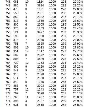
748.
081
10
1124
1000
293
29.30%
749.
985
3
3924
1000
292
29.20%
750.
475
8
1631
1000
290
29.00%
751.
555
5
2361
1000
288
28.80%
752.
859
4
2932
1000
287
28.70%
753.
313
6
1650
1000
286
28.60%
754.
406
6
2005
1000
285
28.50%
755.
370
6
1853
1000
284
28.40%
756.
124
8
3477
1000
283
28.30%
757.
199
8
1930
1000
281
28.10%
758.
314
7
2045
1000
280
28.00%
759.
751
7
2525
1000
279
27.90%
760.
502
10
2013
1000
278
27.80%
761.
951
14
1517
1000
277
27.70%
762.
682
8
2872
1000
276
27.60%
763.
805
7
4439
1000
275
27.50%
764.
739
12
1763
1000
274
27.40%
765.
306
9
2220
1000
272
27.20%
766.
547
9
1659
1000
271
27.10%
767.
910
5
2590
1000
270
27.00%
768.
514
7
2530
1000
267
26.70%
769.
342
9
1945
1000
265
26.50%
770.
885
6
2003
1000
263
26.30%
771.
757
12
1243
1000
262
26.20%
772.
702
7
3690
1000
261
26.10%
773.
760
11
1437
1000
260
26.00%
774.
396
4
2327
1000
259
25.90%
775.
631
5
2518
1000
258
25.80%