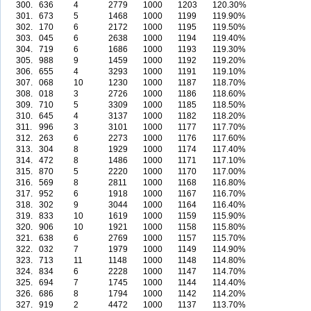
300.
636
4
2779
1000
1203
120.30%
301.
673
5
1468
1000
1199
119.90%
302.
170
6
2172
1000
1195
119.50%
303.
045
6
2638
1000
1194
119.40%
304.
719
6
1686
1000
1193
119.30%
305.
988
9
1459
1000
1192
119.20%
306.
655
4
3293
1000
1191
119.10%
307.
068
10
1230
1000
1187
118.70%
308.
018
3
2726
1000
1186
118.60%
309.
710
5
3309
1000
1185
118.50%
310.
645
4
3137
1000
1182
118.20%
311.
996
3
3101
1000
1177
117.70%
312.
263
6
2273
1000
1176
117.60%
313.
304
8
1929
1000
1174
117.40%
314.
472
8
1486
1000
1171
117.10%
315.
870
5
2220
1000
1170
117.00%
316.
569
8
2811
1000
1168
116.80%
317.
952
6
1918
1000
1167
116.70%
318.
302
9
3044
1000
1164
116.40%
319.
833
10
1619
1000
1159
115.90%
320.
906
10
1921
1000
1158
115.80%
321.
638
6
2769
1000
1157
115.70%
322.
032
7
1979
1000
1149
114.90%
323.
713
11
1148
1000
1148
114.80%
324.
834
6
2228
1000
1147
114.70%
325.
694
7
1745
1000
1144
114.40%
326.
686
8
1794
1000
1142
114.20%
327.
919
2
4472
1000
1137
113.70%