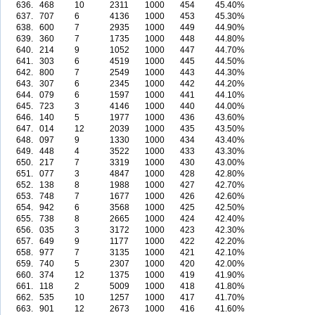
636.
468
10
2311
1000
454
45.40%
637.
707
6
4136
1000
453
45.30%
638.
600
7
2935
1000
449
44.90%
639.
360
7
1735
1000
448
44.80%
640.
214
9
1052
1000
447
44.70%
641.
303
6
4519
1000
445
44.50%
642.
800
7
2549
1000
443
44.30%
643.
307
6
2345
1000
442
44.20%
644.
079
6
1597
1000
441
44.10%
645.
723
3
4146
1000
440
44.00%
646.
140
5
1977
1000
436
43.60%
647.
014
12
2039
1000
435
43.50%
648.
097
9
1330
1000
434
43.40%
649.
448
4
3522
1000
433
43.30%
650.
217
7
3319
1000
430
43.00%
651.
077
3
4847
1000
428
42.80%
652.
138
8
1988
1000
427
42.70%
653.
748
7
1677
1000
426
42.60%
654.
942
6
3568
1000
425
42.50%
655.
738
8
2665
1000
424
42.40%
656.
035
3
3172
1000
423
42.30%
657.
649
9
1177
1000
422
42.20%
658.
977
7
3135
1000
421
42.10%
659.
740
5
2307
1000
420
42.00%
660.
374
12
1375
1000
419
41.90%
661.
118
2
5009
1000
418
41.80%
662.
535
10
1257
1000
417
41.70%
663.
901
12
2673
1000
416
41.60%