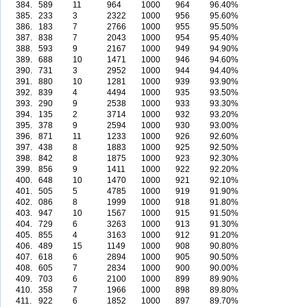
384.
589
11
964
1000
964
96.40%
385.
233
3
2322
1000
956
95.60%
386.
183
7
2766
1000
955
95.50%
387.
838
7
2043
1000
954
95.40%
388.
593
9
2167
1000
949
94.90%
389.
688
10
1471
1000
946
94.60%
390.
731
3
2952
1000
944
94.40%
391.
880
10
1281
1000
939
93.90%
392.
839
4
4494
1000
935
93.50%
393.
290
9
2538
1000
933
93.30%
394.
135
2
3714
1000
932
93.20%
395.
378
9
2594
1000
930
93.00%
396.
871
11
1233
1000
926
92.60%
397.
438
8
1883
1000
925
92.50%
398.
842
8
1875
1000
923
92.30%
399.
856
9
1411
1000
922
92.20%
400.
648
10
1470
1000
921
92.10%
401.
505
5
4785
1000
919
91.90%
402.
086
8
1999
1000
918
91.80%
403.
947
10
1567
1000
915
91.50%
404.
729
6
3263
1000
913
91.30%
405.
855
4
3163
1000
912
91.20%
406.
489
15
1149
1000
908
90.80%
407.
618
6
2894
1000
905
90.50%
408.
605
7
2834
1000
900
90.00%
409.
703
6
2100
1000
899
89.90%
410.
358
7
1966
1000
898
89.80%
411.
922
6
1852
1000
897
89.70%