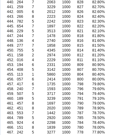
440.
264
7
2063
1000
828
82.80%
441.
259
7
3229
1000
827
82.70%
442.
005
6
2012
1000
826
82.60%
443.
266
8
2223
1000
824
82.40%
444.
782
5
2242
1000
823
82.30%
445.
654
7
1897
1000
822
82.20%
446.
229
5
3513
1000
821
82.10%
447.
244
7
1478
1000
818
81.80%
448.
136
4
2740
1000
816
81.60%
449.
277
7
1858
1000
815
81.50%
450.
755
5
4345
1000
814
81.40%
451.
158
2
2974
1000
812
81.20%
452.
016
4
2229
1000
811
81.10%
453.
194
6
2331
1000
809
80.90%
454.
408
5
3142
1000
807
80.70%
455.
113
1
5860
1000
804
80.40%
456.
057
6
2414
1000
800
80.00%
457.
417
6
1735
1000
798
79.80%
458.
240
7
1593
1000
796
79.60%
459.
507
5
3717
1000
794
79.40%
460.
189
5
3239
1000
791
79.10%
461.
457
8
1697
1000
790
79.00%
462.
451
8
2020
1000
789
78.90%
463.
553
7
1442
1000
787
78.70%
464.
789
5
2920
1000
785
78.50%
465.
924
4
2298
1000
784
78.40%
466.
151
8
1839
1000
780
78.00%
467.
242
5
3277
1000
778
77.80%