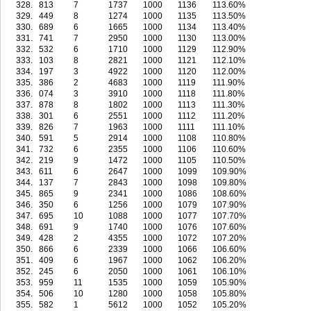
328.
813
7
1737
1000
1136
113.60%
329.
449
8
1274
1000
1135
113.50%
330.
689
6
1665
1000
1134
113.40%
331.
741
7
2950
1000
1130
113.00%
332.
532
6
1710
1000
1129
112.90%
333.
103
8
2821
1000
1121
112.10%
334.
197
3
4922
1000
1120
112.00%
335.
386
2
4683
1000
1119
111.90%
336.
074
3
3910
1000
1118
111.80%
337.
878
8
1802
1000
1113
111.30%
338.
301
6
2551
1000
1112
111.20%
339.
826
7
1963
1000
1111
111.10%
340.
591
5
2914
1000
1108
110.80%
341.
732
6
2355
1000
1106
110.60%
342.
219
9
1472
1000
1105
110.50%
343.
611
6
2647
1000
1099
109.90%
344.
137
7
2843
1000
1098
109.80%
345.
865
9
2341
1000
1086
108.60%
346.
350
6
1256
1000
1079
107.90%
347.
695
10
1088
1000
1077
107.70%
348.
691
9
1740
1000
1076
107.60%
349.
428
2
4355
1000
1072
107.20%
350.
866
6
2339
1000
1066
106.60%
351.
409
6
1967
1000
1062
106.20%
352.
245
6
2050
1000
1061
106.10%
353.
959
11
1535
1000
1059
105.90%
354.
506
10
1280
1000
1058
105.80%
355.
582
1
5612
1000
1052
105.20%