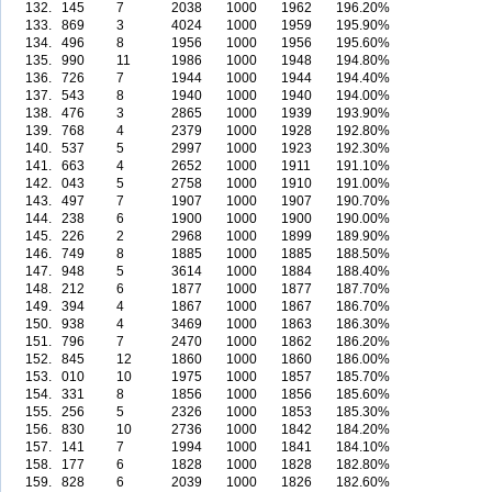
132.
145
7
2038
1000
1962
196.20%
133.
869
3
4024
1000
1959
195.90%
134.
496
8
1956
1000
1956
195.60%
135.
990
11
1986
1000
1948
194.80%
136.
726
7
1944
1000
1944
194.40%
137.
543
8
1940
1000
1940
194.00%
138.
476
3
2865
1000
1939
193.90%
139.
768
4
2379
1000
1928
192.80%
140.
537
5
2997
1000
1923
192.30%
141.
663
4
2652
1000
1911
191.10%
142.
043
5
2758
1000
1910
191.00%
143.
497
7
1907
1000
1907
190.70%
144.
238
6
1900
1000
1900
190.00%
145.
226
2
2968
1000
1899
189.90%
146.
749
8
1885
1000
1885
188.50%
147.
948
5
3614
1000
1884
188.40%
148.
212
6
1877
1000
1877
187.70%
149.
394
4
1867
1000
1867
186.70%
150.
938
4
3469
1000
1863
186.30%
151.
796
7
2470
1000
1862
186.20%
152.
845
12
1860
1000
1860
186.00%
153.
010
10
1975
1000
1857
185.70%
154.
331
8
1856
1000
1856
185.60%
155.
256
5
2326
1000
1853
185.30%
156.
830
10
2736
1000
1842
184.20%
157.
141
7
1994
1000
1841
184.10%
158.
177
6
1828
1000
1828
182.80%
159.
828
6
2039
1000
1826
182.60%