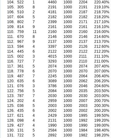
104.
522
1
4460
1000
2204
220.40%
105.
305
8
2191
1000
2191
219.10%
106.
510
2
4181
1000
2187
218.70%
107.
604
5
2182
1000
2182
218.20%
108.
802
7
2399
1000
2171
217.10%
109.
814
9
2161
1000
2161
216.10%
110.
759
11
2160
1000
2160
216.00%
111.
670
8
2146
1000
2146
214.60%
112.
967
9
2137
1000
2137
213.70%
113.
594
4
3397
1000
2126
212.60%
114.
445
6
2122
1000
2122
212.20%
115.
002
3
4015
1000
2111
211.10%
116.
727
7
3293
1000
2110
211.00%
117.
361
5
2074
1000
2074
207.40%
118.
778
6
2070
1000
2070
207.00%
119.
487
7
2245
1000
2064
206.40%
120.
635
6
3089
1000
2062
206.20%
121.
076
3
3786
1000
2046
204.60%
122.
756
5
2084
1000
2035
203.50%
123.
787
7
2030
1000
2030
203.00%
124.
202
4
2959
1000
2007
200.70%
125.
036
5
2003
1000
2003
200.30%
126.
435
6
2002
1000
2002
200.20%
127.
621
4
2429
1000
1995
199.50%
128.
098
4
2131
1000
1992
199.20%
129.
427
4
1990
1000
1990
199.00%
130.
131
5
2584
1000
1984
198.40%
131.
722
5
2892
1000
1982
198.20%