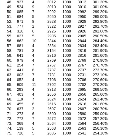
48.
927
4
3012
1000
3012
301.20%
49.
524
9
3010
1000
3010
301.00%
50.
085
7
2992
1000
2992
299.20%
51.
684
5
2950
1000
2950
295.00%
52.
971
8
2928
1000
2928
292.80%
53.
777
2
3322
1000
2927
292.70%
54.
310
6
2926
1000
2926
292.60%
55.
027
5
2905
1000
2905
290.50%
56.
862
10
2844
1000
2844
284.40%
57.
881
4
2834
1000
2834
283.40%
58.
781
3
3154
1000
2819
281.90%
59.
641
4
2816
1000
2816
281.60%
60.
979
4
2769
1000
2769
276.90%
61.
254
7
2767
1000
2767
276.70%
62.
441
8
2737
1000
2737
273.70%
63.
003
7
2731
1000
2731
273.10%
64.
052
4
2706
1000
2706
270.60%
65.
909
11
2702
1000
2702
270.20%
66.
293
4
3313
1000
2695
269.50%
67.
403
4
2656
1000
2656
265.60%
68.
119
7
2624
1000
2624
262.40%
69.
455
6
2616
1000
2616
261.60%
70.
637
2
2607
1000
2607
260.70%
71.
273
6
2590
1000
2590
259.00%
72.
772
7
2572
1000
2572
257.20%
73.
369
4
2564
1000
2564
256.40%
74.
139
5
2563
1000
2563
256.30%
75.
720
5
2685
1000
2541
254.10%