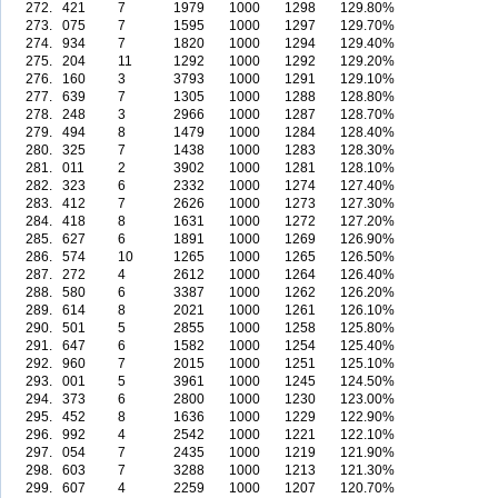
272.
421
7
1979
1000
1298
129.80%
273.
075
7
1595
1000
1297
129.70%
274.
934
7
1820
1000
1294
129.40%
275.
204
11
1292
1000
1292
129.20%
276.
160
3
3793
1000
1291
129.10%
277.
639
7
1305
1000
1288
128.80%
278.
248
3
2966
1000
1287
128.70%
279.
494
8
1479
1000
1284
128.40%
280.
325
7
1438
1000
1283
128.30%
281.
011
2
3902
1000
1281
128.10%
282.
323
6
2332
1000
1274
127.40%
283.
412
7
2626
1000
1273
127.30%
284.
418
8
1631
1000
1272
127.20%
285.
627
6
1891
1000
1269
126.90%
286.
574
10
1265
1000
1265
126.50%
287.
272
4
2612
1000
1264
126.40%
288.
580
6
3387
1000
1262
126.20%
289.
614
8
2021
1000
1261
126.10%
290.
501
5
2855
1000
1258
125.80%
291.
647
6
1582
1000
1254
125.40%
292.
960
7
2015
1000
1251
125.10%
293.
001
5
3961
1000
1245
124.50%
294.
373
6
2800
1000
1230
123.00%
295.
452
8
1636
1000
1229
122.90%
296.
992
4
2542
1000
1221
122.10%
297.
054
7
2435
1000
1219
121.90%
298.
603
7
3288
1000
1213
121.30%
299.
607
4
2259
1000
1207
120.70%