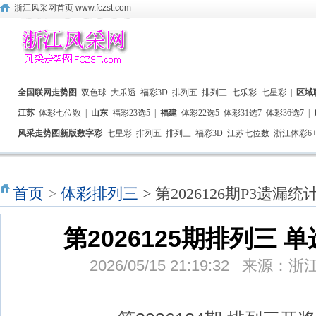
浙江风采网首页 www.fczst.com
全国联网走势图
双色球
大乐透
福彩3D
排列五
排列三
七乐彩
七星彩
|
区域
江苏
体彩七位数
|
山东
福彩23选5
|
福建
体彩22选5
体彩31选7
体彩36选7
|
风采走势图新版数字彩
七星彩
排列五
排列三
福彩3D
江苏七位数
浙江体彩6+
首页
>
体彩排列三
> 第2026126期P3遗漏统计
第2026125期排列三 
2026/05/15 21:19:32 来