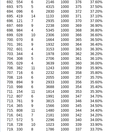
692.
554
6
2146
1000
376
37.60%
693.
975
5
4315
1000
375
37.50%
694.
096
6
2830
1000
372
37.20%
695.
419
14
1133
1000
371
37.10%
696.
121
7
2935
1000
370
37.00%
697.
669
9
2238
1000
369
36.90%
698.
984
4
5345
1000
368
36.80%
699.
028
10
2306
1000
366
36.60%
700.
070
8
1664
1000
365
36.50%
701.
391
9
1932
1000
364
36.40%
702.
601
4
3153
1000
363
36.30%
703.
344
4
1978
1000
362
36.20%
704.
308
5
2706
1000
361
36.10%
705.
029
4
3639
1000
360
36.00%
706.
382
11
1243
1000
359
35.90%
707.
716
6
2232
1000
358
35.80%
708.
116
6
2055
1000
357
35.70%
709.
894
9
2933
1000
356
35.60%
710.
998
6
3688
1000
354
35.40%
711.
154
11
1814
1000
353
35.30%
712.
807
6
1991
1000
347
34.70%
713.
761
9
3815
1000
346
34.60%
714.
365
9
1566
1000
345
34.50%
715.
808
11
1480
1000
344
34.40%
716.
041
7
2181
1000
342
34.20%
717.
572
5
2296
1000
340
34.00%
718.
728
10
1023
1000
339
33.90%
719.
330
8
1786
1000
337
33.70%