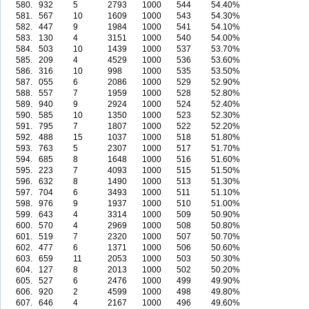
580.
932
5
2793
1000
544
54.40%
581.
567
10
1609
1000
543
54.30%
582.
447
9
1984
1000
541
54.10%
583.
130
4
3151
1000
540
54.00%
584.
503
10
1439
1000
537
53.70%
585.
209
4
4529
1000
536
53.60%
586.
316
10
998
1000
535
53.50%
587.
055
6
2086
1000
529
52.90%
588.
557
7
1959
1000
528
52.80%
589.
940
9
2924
1000
524
52.40%
590.
585
10
1350
1000
523
52.30%
591.
795
7
1807
1000
522
52.20%
592.
488
15
1037
1000
518
51.80%
593.
763
5
2307
1000
517
51.70%
594.
685
8
1648
1000
516
51.60%
595.
223
7
4093
1000
515
51.50%
596.
632
8
1490
1000
513
51.30%
597.
704
6
3493
1000
511
51.10%
598.
976
9
1937
1000
510
51.00%
599.
643
4
3314
1000
509
50.90%
600.
570
4
2969
1000
508
50.80%
601.
519
7
2320
1000
507
50.70%
602.
477
6
1371
1000
506
50.60%
603.
659
11
2053
1000
503
50.30%
604.
127
8
2013
1000
502
50.20%
605.
527
6
2476
1000
499
49.90%
606.
920
2
4599
1000
498
49.80%
607.
646
4
2167
1000
496
49.60%