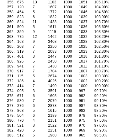
356.
675
13
1103
1000
1051
105.10%
357.
120
7
1607
1000
1049
104.90%
358.
454
5
1772
1000
1046
104.60%
359.
823
6
1832
1000
1039
103.90%
360.
824
11
1438
1000
1037
103.70%
361.
509
5
1611
1000
1036
103.60%
362.
359
9
1119
1000
1033
103.30%
363.
775
12
1462
1000
1032
103.20%
364.
163
9
3408
1000
1028
102.80%
365.
203
7
2250
1000
1025
102.50%
366.
319
7
2083
1000
1023
102.30%
367.
401
3
2447
1000
1018
101.80%
368.
926
5
2450
1000
1017
101.70%
369.
941
7
1430
1000
1011
101.10%
370.
917
7
1704
1000
1007
100.70%
371.
115
5
2674
1000
1003
100.30%
372.
186
4
4026
1000
1002
100.20%
373.
414
7
1490
1000
1000
100.00%
374.
095
3
3591
1000
997
99.70%
375.
671
6
1603
1000
992
99.20%
376.
530
7
2079
1000
991
99.10%
377.
276
6
2878
1000
987
98.70%
378.
868
5
1615
1000
982
98.20%
379.
504
6
2189
1000
978
97.80%
380.
770
4
2151
1000
975
97.50%
381.
521
8
2522
1000
970
97.00%
382.
420
6
2251
1000
969
96.90%
383.
512
5
1960
1000
965
96.50%