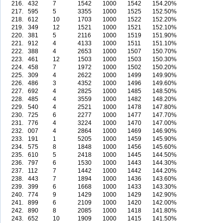
216.
432
7
1542
1000
1542
154.20%
217.
595
5
3355
1000
1525
152.50%
218.
612
10
1703
1000
1522
152.20%
219.
349
12
1521
1000
1521
152.10%
220.
381
5
2116
1000
1519
151.90%
221.
912
4
4133
1000
1511
151.10%
222.
388
4
2653
1000
1507
150.70%
223.
461
12
1503
1000
1503
150.30%
224.
458
7
1972
1000
1502
150.20%
225.
309
4
2622
1000
1499
149.90%
226.
486
3
4352
1000
1496
149.60%
227.
692
4
2825
1000
1485
148.50%
228.
485
4
3559
1000
1482
148.20%
229.
540
4
2521
1000
1478
147.80%
230.
725
6
2277
1000
1477
147.70%
231.
776
4
3224
1000
1470
147.00%
232.
007
4
2864
1000
1469
146.90%
233.
191
1
5205
1000
1459
145.90%
234.
575
8
1848
1000
1456
145.60%
235.
610
5
2418
1000
1445
144.50%
236.
797
6
1530
1000
1443
144.30%
237.
112
7
1442
1000
1442
144.20%
238.
443
7
1894
1000
1436
143.60%
239.
399
6
1668
1000
1433
143.30%
240.
774
9
1429
1000
1429
142.90%
241.
899
6
2109
1000
1420
142.00%
242.
890
8
2085
1000
1418
141.80%
243.
652
10
1909
1000
1415
141.50%