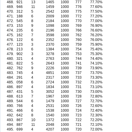
468.
921
13
1465
1000
777
77.70%
469.
946
11
1459
1000
776
77.60%
470.
312
5
2542
1000
775
77.50%
471.
188
6
2009
1000
772
77.20%
472.
545
8
2184
1000
770
77.00%
473.
153
9
1098
1000
769
76.90%
474.
235
6
2196
1000
766
76.60%
475.
162
7
3598
1000
762
76.20%
476.
122
6
2352
1000
760
76.00%
477.
123
3
2370
1000
759
75.90%
478.
213
6
1384
1000
754
75.40%
479.
902
3
3278
1000
753
75.30%
480.
321
4
2763
1000
744
74.40%
481.
822
5
2643
1000
741
74.10%
482.
762
9
2226
1000
739
73.90%
483.
745
4
4851
1000
737
73.70%
484.
291
4
2317
1000
733
73.30%
485.
058
6
2724
1000
732
73.20%
486.
897
4
1834
1000
731
73.10%
487.
431
5
3052
1000
730
73.00%
488.
613
7
1967
1000
728
72.80%
489.
544
6
1479
1000
727
72.70%
490.
766
4
2531
1000
726
72.60%
491.
466
6
1538
1000
724
72.40%
492.
642
8
1540
1000
723
72.30%
493.
867
10
1372
1000
722
72.20%
494.
887
11
2048
1000
721
72.10%
495.
699
4
4207
1000
720
72.00%