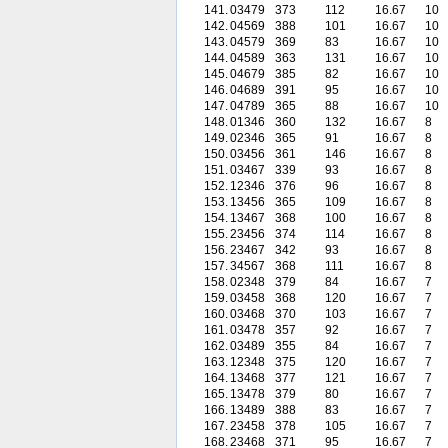
141.
03479
373
112
16.67
10
142.
04569
388
101
16.67
10
143.
04579
369
83
16.67
10
144.
04589
363
131
16.67
10
145.
04679
385
82
16.67
10
146.
04689
391
95
16.67
10
147.
04789
365
88
16.67
10
148.
01346
360
132
16.67
8
149.
02346
365
91
16.67
8
150.
03456
361
146
16.67
8
151.
03467
339
93
16.67
8
152.
12346
376
96
16.67
8
153.
13456
365
109
16.67
8
154.
13467
368
100
16.67
8
155.
23456
374
114
16.67
8
156.
23467
342
93
16.67
8
157.
34567
368
111
16.67
8
158.
02348
379
84
16.67
7
159.
03458
368
120
16.67
7
160.
03468
370
103
16.67
7
161.
03478
357
92
16.67
7
162.
03489
355
84
16.67
7
163.
12348
375
120
16.67
7
164.
13468
377
121
16.67
7
165.
13478
379
80
16.67
7
166.
13489
388
83
16.67
7
167.
23458
378
105
16.67
7
168.
23468
371
95
16.67
7