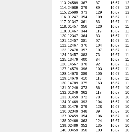
113.
24589
367
87
16.67
12
114.
24689
379
89
16.67
12
115.
25689
373
129
16.67
12
116.
01247
354
109
16.67
11
117.
01347
361
83
16.67
11
118.
01457
356
120
16.67
11
119.
01467
344
119
16.67
11
120.
12347
364
83
16.67
11
121.
12457
381
97
16.67
11
122.
12467
376
104
16.67
11
123.
12478
357
107
16.67
11
124.
13457
383
73
16.67
11
125.
13479
400
84
16.67
11
126.
14567
378
92
16.67
11
127.
14579
396
103
16.67
11
128.
14678
389
105
16.67
11
129.
14679
410
118
16.67
11
130.
14789
375
163
16.67
11
131.
01249
373
86
16.67
10
132.
01349
362
117
16.67
10
133.
01459
372
78
16.67
10
134.
01469
393
104
16.67
10
135.
01479
379
128
16.67
10
136.
02349
348
89
16.67
10
137.
02459
354
106
16.67
10
138.
02469
363
124
16.67
10
139.
02489
352
135
16.67
10
140.
03459
358
103
16.67
10