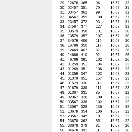
29.
12678
365
96
16.67
33
30.
02457
351
79
16.67
31
31.
03457
362
99
16.67
31
32.
04567
359
100
16.67
31
33.
23457
372
93
16.67
31
34.
24567
377
127
16.67
31
35.
03579
358
131
16.67
30
36.
13579
357
107
16.67
30
37.
34579
406
110
16.67
30
38.
16789
350
117
16.67
28
39.
12469
407
87
16.67
26
40.
14689
410
92
16.67
26
41.
46789
391
102
16.67
26
42.
01259
351
104
16.67
23
43.
01269
351
106
16.67
23
44.
01359
347
102
16.67
23
45.
01379
351
157
16.67
23
46.
01579
330
118
16.67
23
47.
01679
339
117
16.67
23
48.
01367
331
85
16.67
22
49.
02367
328
108
16.67
22
50.
03567
338
102
16.67
22
51.
13567
328
136
16.67
22
52.
13678
354
106
16.67
22
53.
23567
345
101
16.67
22
54.
23678
362
85
16.67
22
55.
03678
379
81
16.67
20
56.
04678
392
115
16.67
20