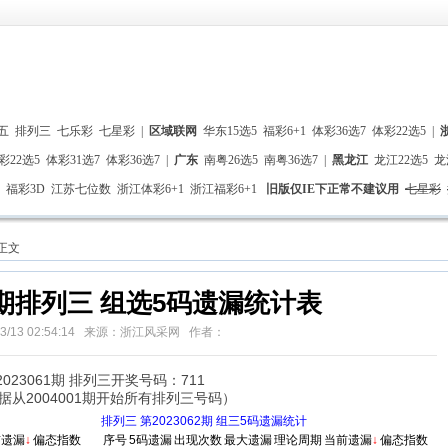
五
排列三
七乐彩
七星彩
|
区域联网
华东15选5
福彩6+1
体彩36选7
体彩22选5
|
彩22选5
体彩31选7
体彩36选7
|
广东
南粤26选5
南粤36选7
|
黑龙江
龙江22选5
龙
福彩3D
江苏七位数
浙江体彩6+1
浙江福彩6+1
旧版仅IE下正常不建议用
七星彩
 正文
62期排列三 组选5码遗漏统计表
/03/13 02:54:14 来源：浙江风采网 作者：
2023061期 排列三开奖号码：711
据从2004001期开始所有排列三号码）
排列三 第2023062期 组三5码遗漏统计
前遗漏
↓
偏态指数
序号
5码遗漏
出现次数
最大遗漏
理论周期
当前遗漏
↓
偏态指数