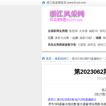
浙江风采网首页 www.fczst.com
全国联网走势图
双色球
大乐透
福彩3D
排列
江苏
体彩七位数
|
山东
福彩23选5
|
福建
体
风采走势图新版数字彩
七星彩
排列五
排列三
首页
>
体彩排列三
> 第2023062期P3遗漏统计 >
第20230
2023
第
(统计数
排列三 第2023062期 组六5码遗漏统计
序号
5码遗漏
出现次数
最大遗漏
理论周期
当