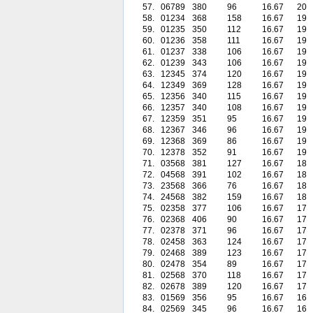
57.
06789
380
96
16.67
20
58.
01234
368
158
16.67
19
59.
01235
350
112
16.67
19
60.
01236
358
111
16.67
19
61.
01237
338
106
16.67
19
62.
01239
343
106
16.67
19
63.
12345
374
120
16.67
19
64.
12349
369
128
16.67
19
65.
12356
340
115
16.67
19
66.
12357
340
108
16.67
19
67.
12359
351
95
16.67
19
68.
12367
346
96
16.67
19
69.
12368
369
86
16.67
19
70.
12378
352
91
16.67
19
71.
03568
381
127
16.67
18
72.
04568
391
102
16.67
18
73.
23568
366
76
16.67
18
74.
24568
382
159
16.67
18
75.
02358
377
106
16.67
17
76.
02368
406
90
16.67
17
77.
02378
371
96
16.67
17
78.
02458
363
124
16.67
17
79.
02468
389
123
16.67
17
80.
02478
354
89
16.67
17
81.
02568
370
118
16.67
17
82.
02678
389
120
16.67
17
83.
01569
356
95
16.67
16
84.
02569
345
96
16.67
16