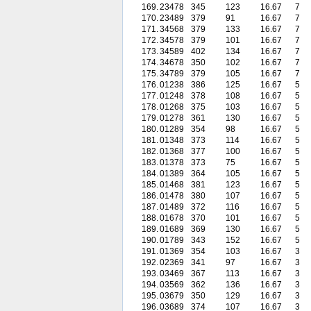
169.
23478
345
123
16.67
7
170.
23489
379
91
16.67
7
171.
34568
379
133
16.67
7
172.
34578
379
101
16.67
7
173.
34589
402
134
16.67
7
174.
34678
350
102
16.67
7
175.
34789
379
105
16.67
7
176.
01238
386
125
16.67
5
177.
01248
378
108
16.67
5
178.
01268
375
103
16.67
5
179.
01278
361
130
16.67
5
180.
01289
354
98
16.67
5
181.
01348
373
114
16.67
5
182.
01368
377
100
16.67
5
183.
01378
373
75
16.67
5
184.
01389
364
105
16.67
5
185.
01468
381
123
16.67
5
186.
01478
380
107
16.67
5
187.
01489
372
116
16.67
5
188.
01678
370
101
16.67
5
189.
01689
369
130
16.67
5
190.
01789
343
152
16.67
5
191.
01369
354
103
16.67
3
192.
02369
341
97
16.67
3
193.
03469
367
113
16.67
3
194.
03569
362
136
16.67
3
195.
03679
350
129
16.67
3
196.
03689
374
107
16.67
3