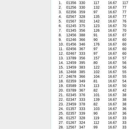
1.
01356
330
117
16.67
117
2.
01256
330
132
16.67
77
3.
02356
359
97
16.67
77
4.
02567
328
135
16.67
77
5.
01567
302
142
16.67
76
6.
01245
375
123
16.67
70
7.
01345
356
126
16.67
70
8.
12456
388
91
16.67
67
9.
01246
366
90
16.67
60
10.
01456
346
176
16.67
60
11.
02456
367
97
16.67
60
12.
02467
333
97
16.67
60
13.
13789
356
157
16.67
57
14.
12459
395
80
16.67
56
15.
13459
383
122
16.67
56
16.
12468
385
102
16.67
55
17.
24678
366
104
16.67
55
18.
02359
349
81
16.67
54
19.
03589
374
113
16.67
50
20.
03789
367
82
16.67
42
21.
02345
376
101
16.67
38
22.
02347
333
139
16.67
38
23.
23459
378
82
16.67
38
24.
01357
333
103
16.67
36
25.
02357
339
90
16.67
36
26.
01257
328
119
16.67
33
27.
01267
324
112
16.67
33
28.
12567
347
99
16.67
33