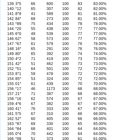
139.
3*5
66
600
100
83
83.00%
140.
*12
65
307
100
82
82.00%
141.
8*9
41
589
100
81
81.00%
142.
84*
68
273
100
81
81.00%
143.
*89
75
434
100
78
78.00%
144.
*20
55
438
100
77
77.00%
145.
6*0
49
539
100
77
77.00%
146.
62*
58
573
100
77
77.00%
147.
*67
61
579
100
76
76.00%
148.
16*
65
291
100
76
76.00%
149.
80*
65
392
100
74
74.00%
150.
4*2
71
419
100
73
73.00%
151.
42*
51
462
100
73
73.00%
152.
*51
64
501
100
72
72.00%
153.
8*1
59
478
100
72
72.00%
154.
85*
53
324
100
72
72.00%
155.
01*
61
439
100
70
70.00%
156.
*17
46
1173
100
68
68.00%
157.
21*
71
387
100
68
68.00%
158.
*16
62
574
100
67
67.00%
159.
4*6
67
382
100
67
67.00%
160.
41*
76
333
100
67
67.00%
161.
5*5
67
310
100
66
66.00%
162.
52*
60
405
100
66
66.00%
163.
*87
69
330
100
65
65.00%
164.
*84
68
401
100
64
64.00%
165.
0*4
70
442
100
64
64.00%
166.
*09
51
373
100
61
61.00%