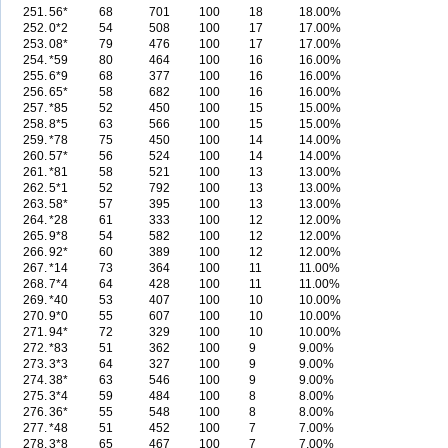
251.
56*
68
701
100
18
18.00%
252.
0*2
54
508
100
17
17.00%
253.
08*
79
476
100
17
17.00%
254.
*59
80
464
100
16
16.00%
255.
6*9
68
377
100
16
16.00%
256.
65*
58
682
100
16
16.00%
257.
*85
52
450
100
15
15.00%
258.
8*5
63
566
100
15
15.00%
259.
*78
75
450
100
14
14.00%
260.
57*
56
524
100
14
14.00%
261.
*81
58
521
100
13
13.00%
262.
5*1
52
792
100
13
13.00%
263.
58*
57
395
100
13
13.00%
264.
*28
61
333
100
12
12.00%
265.
9*8
54
582
100
12
12.00%
266.
92*
60
389
100
12
12.00%
267.
*14
73
364
100
11
11.00%
268.
7*4
64
428
100
11
11.00%
269.
*40
53
407
100
10
10.00%
270.
9*0
55
607
100
10
10.00%
271.
94*
72
329
100
10
10.00%
272.
*83
51
362
100
9
9.00%
273.
3*3
64
327
100
9
9.00%
274.
38*
63
546
100
9
9.00%
275.
3*4
59
484
100
8
8.00%
276.
36*
55
548
100
8
8.00%
277.
*48
51
452
100
7
7.00%
278.
3*8
65
467
100
7
7.00%