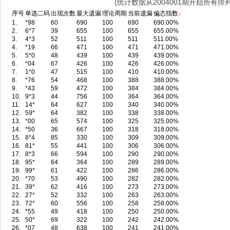
(统计数据从2004001期开始所有
序号
单选二码
出现次数
最大遗漏
理论周期
当前遗漏
偏态指数
↓
1.
*98
60
690
100
690
690.00%
2.
6*7
39
655
100
655
655.00%
3.
4*3
52
511
100
511
511.00%
4.
*19
66
471
100
471
471.00%
5.
5*0
48
439
100
439
439.00%
6.
*04
67
426
100
426
426.00%
7.
1*0
47
515
100
410
410.00%
8.
*76
54
468
100
388
388.00%
9.
*43
59
472
100
384
384.00%
10.
9*3
44
756
100
364
364.00%
11.
14*
64
627
100
340
340.00%
12.
59*
64
382
100
338
338.00%
13.
*00
65
574
100
325
325.00%
14.
*50
36
667
100
318
318.00%
15.
8*4
85
330
100
309
309.00%
16.
81*
55
441
100
306
306.00%
17.
8*3
66
594
100
290
290.00%
18.
95*
64
364
100
289
289.00%
19.
99*
61
422
100
286
286.00%
20.
*70
53
490
100
282
282.00%
21.
39*
62
416
100
273
273.00%
22.
27*
52
332
100
263
263.00%
23.
72*
60
556
100
258
258.00%
24.
*55
49
418
100
250
250.00%
25.
50*
69
322
100
242
242.00%
26.
*07
48
638
100
241
241.00%