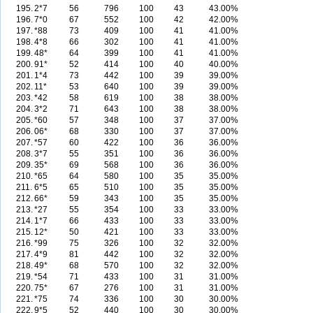
195.
2*7
56
796
100
43
43.00%
196.
7*0
67
552
100
42
42.00%
197.
*88
73
409
100
41
41.00%
198.
4*8
66
302
100
41
41.00%
199.
48*
64
399
100
41
41.00%
200.
91*
52
414
100
40
40.00%
201.
1*4
73
442
100
39
39.00%
202.
11*
53
640
100
39
39.00%
203.
*42
58
619
100
38
38.00%
204.
3*2
71
643
100
38
38.00%
205.
*60
57
348
100
37
37.00%
206.
06*
68
330
100
37
37.00%
207.
*57
60
422
100
36
36.00%
208.
3*7
55
351
100
36
36.00%
209.
35*
69
568
100
36
36.00%
210.
*65
64
580
100
35
35.00%
211.
6*5
65
510
100
35
35.00%
212.
66*
59
343
100
35
35.00%
213.
*27
55
354
100
33
33.00%
214.
1*7
66
433
100
33
33.00%
215.
12*
50
421
100
33
33.00%
216.
*99
75
326
100
32
32.00%
217.
4*9
81
442
100
32
32.00%
218.
49*
68
570
100
32
32.00%
219.
*54
71
433
100
31
31.00%
220.
75*
67
276
100
31
31.00%
221.
*75
74
336
100
30
30.00%
222.
9*5
52
440
100
30
30.00%