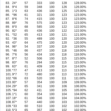
83.
24*
57
333
100
128
128.00%
84.
9*4
59
348
100
126
126.00%
85.
1*3
63
436
100
125
125.00%
86.
*96
61
321
100
123
123.00%
87.
8*6
74
415
100
123
123.00%
88.
89*
76
575
100
123
123.00%
89.
8*0
68
585
100
122
122.00%
90.
82*
65
436
100
122
122.00%
91.
*52
65
413
100
121
121.00%
92.
*36
55
489
100
120
120.00%
93.
43*
64
475
100
120
120.00%
94.
98*
54
337
100
119
119.00%
95.
*46
66
437
100
118
118.00%
96.
7*6
56
434
100
118
118.00%
97.
8*7
52
506
100
115
115.00%
98.
83*
76
294
100
115
115.00%
99.
63*
61
409
100
114
114.00%
100.
*77
47
413
100
113
113.00%
101.
9*7
72
480
100
113
113.00%
102.
*66
63
520
100
111
111.00%
103.
00*
57
354
100
109
109.00%
104.
29*
65
341
100
106
106.00%
105.
*94
62
411
100
105
105.00%
106.
1*1
60
354
100
104
104.00%
107.
18*
61
546
100
104
104.00%
108.
87*
57
440
100
103
103.00%
109.
*33
60
510
100
102
102.00%
110.
5*3
65
357
100
102
102.00%