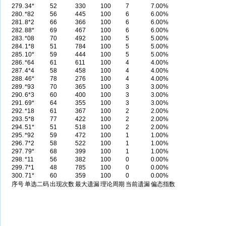
279.
34*
52
330
100
7
7.00%
280.
*82
56
445
100
6
6.00%
281.
8*2
66
366
100
6
6.00%
282.
88*
69
467
100
6
6.00%
283.
*08
70
492
100
5
5.00%
284.
1*8
51
784
100
5
5.00%
285.
10*
59
444
100
5
5.00%
286.
*64
61
611
100
4
4.00%
287.
4*4
58
458
100
4
4.00%
288.
46*
78
276
100
4
4.00%
289.
*93
70
365
100
3
3.00%
290.
6*3
60
400
100
3
3.00%
291.
69*
64
355
100
3
3.00%
292.
*18
61
367
100
2
2.00%
293.
5*8
77
422
100
2
2.00%
294.
51*
51
518
100
2
2.00%
295.
*92
59
472
100
1
1.00%
296.
7*2
58
522
100
1
1.00%
297.
79*
68
399
100
1
1.00%
298.
*11
56
382
100
0
0.00%
299.
7*1
48
785
100
0
0.00%
300.
71*
60
359
100
0
0.00%
序号
单选二码
出现次数
最大遗漏
理论周期
当前遗漏
偏态指数