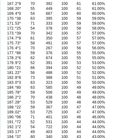
167.
2*9
70
392
100
61
61.00%
168.
20*
55
449
100
61
61.00%
169.
4*0
54
667
100
60
60.00%
170.
*38
63
395
100
59
59.00%
171.
53*
71
333
100
59
59.00%
172.
*25
54
378
100
58
58.00%
173.
*39
70
342
100
57
57.00%
174.
7*9
61
350
100
57
57.00%
175.
73*
58
491
100
57
57.00%
176.
4*1
70
267
100
56
56.00%
177.
*86
59
376
100
55
55.00%
178.
2*6
62
674
100
55
55.00%
179.
9*2
52
391
100
53
53.00%
180.
*21
66
394
100
52
52.00%
181.
22*
56
488
100
52
52.00%
182.
8*8
73
388
100
51
51.00%
183.
0*3
63
323
100
50
50.00%
184.
*80
63
585
100
49
49.00%
185.
78*
59
506
100
49
49.00%
186.
2*2
70
438
100
48
48.00%
187.
28*
53
529
100
48
48.00%
188.
*22
59
367
100
47
47.00%
189.
02*
53
725
100
47
47.00%
190.
*06
71
401
100
46
46.00%
191.
*72
52
531
100
44
44.00%
192.
1*2
54
722
100
44
44.00%
193.
17*
49
403
100
44
44.00%
194.
*37
60
340
100
43
43.00%