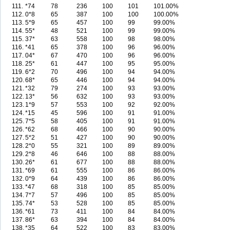
111.
*74
78
236
100
101
101.00%
112.
0*8
65
387
100
100
100.00%
113.
5*9
65
457
100
99
99.00%
114.
55*
48
521
100
99
99.00%
115.
37*
63
558
100
98
98.00%
116.
*41
65
378
100
96
96.00%
117.
04*
67
470
100
96
96.00%
118.
25*
61
447
100
95
95.00%
119.
6*2
70
496
100
94
94.00%
120.
68*
65
446
100
94
94.00%
121.
*32
79
274
100
93
93.00%
122.
13*
56
632
100
93
93.00%
123.
1*9
57
553
100
92
92.00%
124.
*15
45
596
100
91
91.00%
125.
7*5
58
405
100
91
91.00%
126.
*62
68
466
100
90
90.00%
127.
5*2
51
427
100
90
90.00%
128.
2*0
55
321
100
89
89.00%
129.
2*8
46
646
100
88
88.00%
130.
26*
61
677
100
88
88.00%
131.
*69
61
555
100
86
86.00%
132.
0*9
64
439
100
86
86.00%
133.
*47
68
318
100
85
85.00%
134.
7*7
57
496
100
85
85.00%
135.
74*
53
528
100
85
85.00%
136.
*61
73
411
100
84
84.00%
137.
86*
63
394
100
84
84.00%
138.
*35
64
522
100
83
83.00%