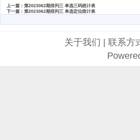
上一篇：
第2023062期排列三 单选三码统计表
下一篇：
第2023062期排列三 单选定位统计表
关于我们
|
联系方
Powere