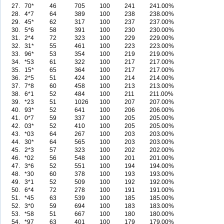
27.
70*
46
705
100
241
241.00%
28.
4*7
64
389
100
238
238.00%
29.
45*
62
317
100
237
237.00%
30.
5*6
58
391
100
230
230.00%
31.
2*4
72
323
100
229
229.00%
32.
31*
55
461
100
223
223.00%
33.
96*
53
354
100
219
219.00%
34.
*53
61
322
100
217
217.00%
35.
15*
65
364
100
217
217.00%
36.
2*5
51
424
100
214
214.00%
37.
7*8
60
458
100
213
213.00%
38.
6*1
52
484
100
211
211.00%
39.
*23
51
1026
100
207
207.00%
40.
93*
52
641
100
206
206.00%
41.
0*7
59
337
100
205
205.00%
42.
03*
52
410
100
205
205.00%
43.
*03
64
267
100
203
203.00%
44.
30*
64
565
100
203
203.00%
45.
2*3
57
323
100
202
202.00%
46.
*02
56
548
100
201
201.00%
47.
3*6
52
551
100
194
194.00%
48.
*30
60
378
100
193
193.00%
49.
3*1
52
509
100
192
192.00%
50.
6*4
72
278
100
191
191.00%
51.
*45
63
539
100
185
185.00%
52.
3*0
59
694
100
183
183.00%
53.
*58
51
667
100
180
180.00%
54.
*97
63
401
100
179
179.00%