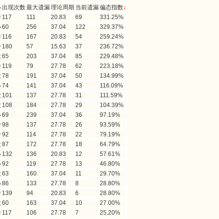
小
出现次数
最大遗漏
理论周期
当前遗漏
偏态指数
↓
中
117
111
20.83
69
331.25%
小
60
256
37.04
122
329.37%
中
116
167
20.83
54
259.24%
中
180
57
15.63
37
236.72%
大
65
203
37.04
85
229.48%
中
119
79
27.78
62
223.18%
大
78
191
37.04
50
134.99%
小
74
141
37.04
43
116.09%
大
101
137
27.78
31
111.59%
大
108
184
27.78
29
104.39%
小
69
239
37.04
36
97.19%
中
98
137
27.78
26
93.59%
中
92
114
27.78
22
79.19%
大
87
172
27.78
18
64.79%
小
132
136
20.83
12
57.61%
小
92
119
27.78
13
46.80%
大
63
160
37.04
11
29.70%
小
86
133
27.78
8
28.80%
中
139
94
20.83
6
28.80%
大
60
163
37.04
10
27.00%
中
117
106
27.78
7
25.20%