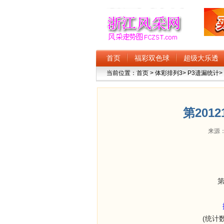
首页
福彩双色球
超级大乐透
当前位置：
首页
>
体彩排列3
>
P3遗漏统计
>
第201
来源：
第
(统计