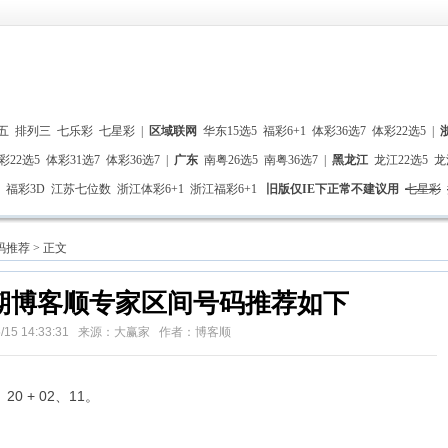
五
排列三
七乐彩
七星彩
|
区域联网
华东15选5
福彩6+1
体彩36选7
体彩22选5
|
彩22选5
体彩31选7
体彩36选7
|
广东
南粤26选5
南粤36选7
|
黑龙江
龙江22选5
龙
福彩3D
江苏七位数
浙江体彩6+1
浙江福彩6+1
旧版仅IE下正常不建议用
七星彩
码推荐 > 正文
4期博客顺专家区间号码推荐如下
05/15 14:33:31 来源：大赢家 作者：博客顺
0 + 02、11。