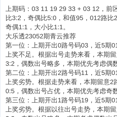
上期码：03 11 19 29 33 + 03 12，
比3:2，奇偶比5:0，和值95，012路比2
奇偶1:1，大小比1:1。
大乐透23052期青云推荐
第一位：上期开出0路号码03，近5期012
上奖不足。根据出号走势来看，本期留
3:2，偶数出号略多，本期优先考虑偶数
第二位：上期开出2路号码11，近5期012
上奖劣势。根据走势来看，本期留意2
0:5，偶数出号占优，本期优先考虑奇数
第三位：上期开出1路号码19，近5期012
上奖劣势。根据以往出号走势，本期留