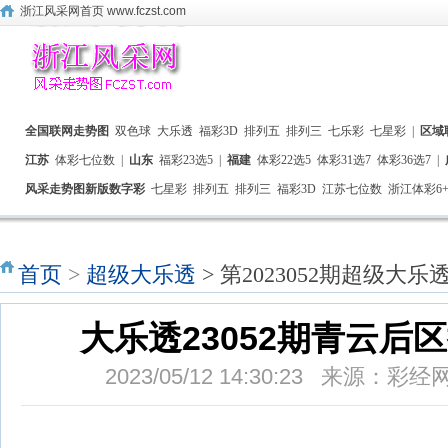
浙江风采网首页 www.fczst.com
全国联网走势图
双色球
大乐透
福彩3D
排列五
排列三
七乐彩
七星彩
|
区域
江苏
体彩七位数
|
山东
福彩23选5
|
福建
体彩22选5
体彩31选7
体彩36选7
|
风采走势图新版数字彩
七星彩
排列五
排列三
福彩3D
江苏七位数
浙江体彩6+
首页
>
超级大乐透
> 第2023052期超级大乐
大乐透23052期青云后
2023/05/12 14:30:23 来源