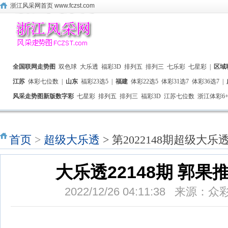
浙江风采网首页 www.fczst.com
全国联网走势图
双色球
大乐透
福彩3D
排列五
排列三
七乐彩
七星彩
|
区域
江苏
体彩七位数
|
山东
福彩23选5
|
福建
体彩22选5
体彩31选7
体彩36选7
|
风采走势图新版数字彩
七星彩
排列五
排列三
福彩3D
江苏七位数
浙江体彩6+
首页
>
超级大乐透
> 第2022148期超级大乐
大乐透22148期 郭
2022/12/26 04:11:38 来