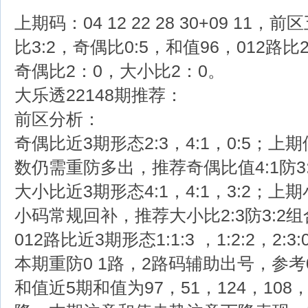
上期码：04 12 22 28 30+09 11，前
比3:2，奇偶比0:5，和值96，012路比
奇偶比2：0，大小比2：0。
大乐透22148期推荐：
前区分析：
奇偶比近3期形态2:3，4:1，0:5；
数仍需重防多出，推荐奇偶比值4:1防3
大小比近3期形态4:1，4:1，3:2；
小码常规回补，推荐大小比2:3防3:2
012路比近3期形态1:1:3 ，1:2:2，2
本期重防0 1路，2路码辅助出号，参考01
和值近5期和值为97，51，124，10