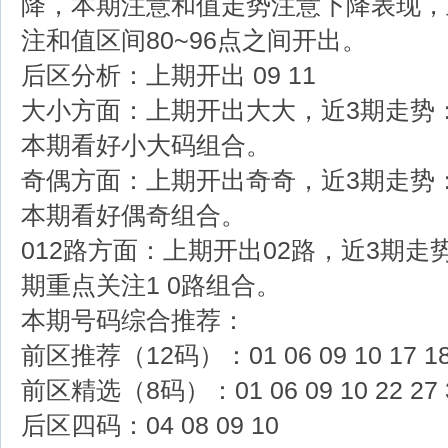
降，本期注意和值走势注意下降表现，
注和值区间80~96点之间开出。
后区分析：上期开出 09 11
大小方面：上期开出大大，近3期走势
本期看好小大码组合。
奇偶方面：上期开出奇奇，近3期走势
本期看好偶奇组合。
012路方面：上期开出02路，近3期走势：
期重点关注1 0路组合。
本期号码综合推荐：
前区推荐（12码）：01 06 09 10 17 18 2
前区精选（8码）：01 06 09 10 22 27 3
后区四码：04 08 09 10