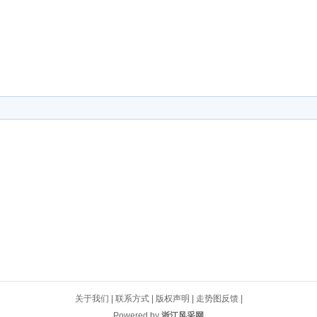
关于我们
|
联系方式
|
版权声明
|
走势图反馈
|
Powered by
浙江风采网