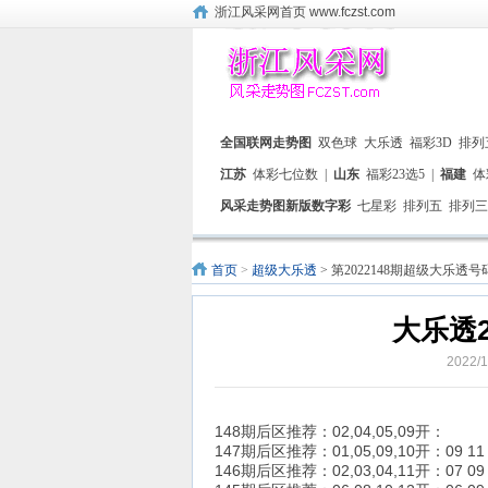
浙江风采网首页 www.fczst.com
全国联网走势图
双色球
大乐透
福彩3D
排列
江苏
体彩七位数
|
山东
福彩23选5
|
福建
体
风采走势图新版数字彩
七星彩
排列五
排列三
首页
>
超级大乐透
> 第2022148期超级大乐透号
大乐透2
2022
148期后区推荐：02,04,05,09开：
147期后区推荐：01,05,09,10开：09 11
146期后区推荐：02,03,04,11开：07 09