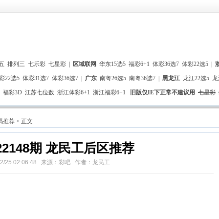
五
排列三
七乐彩
七星彩
|
区域联网
华东15选5
福彩6+1
体彩36选7
体彩22选5
|
彩22选5
体彩31选7
体彩36选7
|
广东
南粤26选5
南粤36选7
|
黑龙江
龙江22选5
龙
福彩3D
江苏七位数
浙江体彩6+1
浙江福彩6+1
旧版仅IE下正常不建议用
七星彩
码推荐 > 正文
2148期 龙民工后区推荐
/12/25 02:06:48 来源：彩吧 作者：龙民工