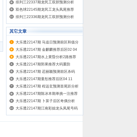
排列三22337期龙民工双胆预测分析
双色球22145期龙民工龙头凤尾推荐
排列三22336期龙民工双胆预测分析
其它文章
大乐透22147期 马追日预测前区和值分
析
大乐透22147期 金麒麟推荐后区02 04
大乐透22147期水上黄昏分析2路推荐
11 26 32
大乐透22147期郭果推荐大码重防
大乐透22147期 迟丽颖预测前区杀码
大乐透22147期童彤推荐后区04 11
大乐透22147期 程远玄预测首尾距分析
大乐透22147期陈冰本期单挑一注推荐
大乐透22147期 卜算子后区奇偶分析
大乐透22147期江南彩姐龙头凤尾号码
推荐