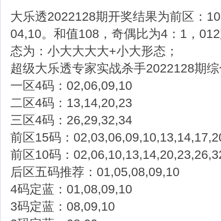
大乐透2022128期开奖结果为前区：10,1
04,10。和值108，奇偶比为4：1，0
态为：小大大大大+小大形态；
超级大乐透专家实战杀手2022128期
一区4码：02,06,09,10
二区4码：13,14,20,23
三区4码：26,29,32,34
前区15码：02,03,06,09,10,13,14,17,20,
前区10码：02,06,10,13,14,20,23,26,3
后区五码推荐：01,05,08,09,10
4码定蓝：01,08,09,10
3码定蓝：08,09,10