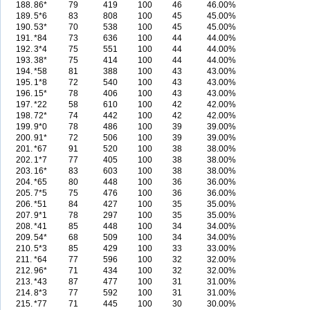
188.
86*
79
419
100
46
46.00%
189.
5*6
83
808
100
45
45.00%
190.
53*
70
538
100
45
45.00%
191.
*84
73
636
100
44
44.00%
192.
3*4
75
551
100
44
44.00%
193.
38*
75
414
100
44
44.00%
194.
*58
81
388
100
43
43.00%
195.
1*8
72
540
100
43
43.00%
196.
15*
78
406
100
43
43.00%
197.
*22
58
610
100
42
42.00%
198.
72*
74
442
100
42
42.00%
199.
9*0
78
486
100
39
39.00%
200.
91*
72
506
100
39
39.00%
201.
*67
91
520
100
38
38.00%
202.
1*7
77
405
100
38
38.00%
203.
16*
83
603
100
38
38.00%
204.
*65
80
448
100
36
36.00%
205.
7*5
75
476
100
36
36.00%
206.
*51
84
427
100
35
35.00%
207.
9*1
78
297
100
35
35.00%
208.
*41
85
448
100
34
34.00%
209.
54*
68
509
100
34
34.00%
210.
5*3
85
429
100
33
33.00%
211.
*64
77
596
100
32
32.00%
212.
96*
71
434
100
32
32.00%
213.
*43
87
477
100
31
31.00%
214.
8*3
77
592
100
31
31.00%
215.
*77
71
445
100
30
30.00%