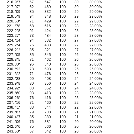
216.
9*7
67
547
100
30
30.00%
217.
97*
62
469
100
30
30.00%
218.
*09
85
332
100
29
29.00%
219.
5*9
94
348
100
29
29.00%
220.
50*
71
429
100
29
29.00%
221.
*78
68
616
100
28
28.00%
222.
2*8
91
424
100
28
28.00%
223.
27*
73
484
100
28
28.00%
224.
*14
94
332
100
27
27.00%
225.
2*4
76
433
100
27
27.00%
226.
21*
85
321
100
27
27.00%
227.
*05
85
345
100
26
26.00%
228.
3*5
71
462
100
26
26.00%
229.
30*
96
340
100
26
26.00%
230.
*92
78
693
100
25
25.00%
231.
3*2
71
476
100
25
25.00%
232.
*28
99
408
100
24
24.00%
233.
9*8
80
356
100
24
24.00%
234.
92*
83
362
100
24
24.00%
235.
*60
93
413
100
23
23.00%
236.
26*
76
416
100
23
23.00%
237.
*16
71
460
100
22
22.00%
238.
41*
83
344
100
22
22.00%
239.
*87
79
708
100
21
21.00%
240.
4*7
85
380
100
21
21.00%
241.
*06
76
381
100
20
20.00%
242.
6*6
75
566
100
20
20.00%
243.
60*
67
542
100
20
20.00%