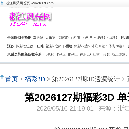
浙江风采网首页 www.fczst.com
全国联网走势图
双色球
大乐透
福彩3D
排列五
排列三
七乐彩
七星彩
|
区域
江苏
体彩七位数
|
山东
福彩23选5
|
福建
体彩22选5
体彩31选7
体彩36选7
|
风采走势图新版数字彩
七星彩
排列五
排列三
福彩3D
江苏七位数
浙江体彩6+
首页
>
福彩3D
> 第2026127期3D遗漏统计 >
第2026127期福彩3D
2026/05/16 21:19:01 来