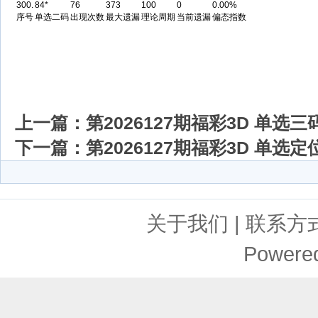
300.
84*
76
373
100
0
0.00%
序号
单选二码
出现次数
最大遗漏
理论周期
当前遗漏
偏态指数
上一篇：
第2026127期福彩3D 单选
下一篇：
第2026127期福彩3D 单选
关于我们
|
联系方
Powere