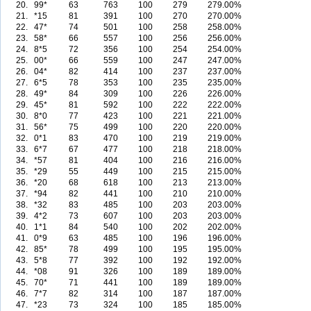
20.
99*
63
763
100
279
279.00%
21.
*15
81
391
100
270
270.00%
22.
47*
74
501
100
258
258.00%
23.
58*
66
557
100
256
256.00%
24.
8*5
72
356
100
254
254.00%
25.
00*
66
559
100
247
247.00%
26.
04*
82
414
100
237
237.00%
27.
6*5
78
353
100
235
235.00%
28.
49*
84
309
100
226
226.00%
29.
45*
81
592
100
222
222.00%
30.
8*0
77
423
100
221
221.00%
31.
56*
75
499
100
220
220.00%
32.
0*1
83
470
100
219
219.00%
33.
6*7
67
477
100
218
218.00%
34.
*57
81
404
100
216
216.00%
35.
*29
55
449
100
215
215.00%
36.
*20
68
618
100
213
213.00%
37.
*94
82
441
100
210
210.00%
38.
*32
83
485
100
203
203.00%
39.
4*2
73
607
100
203
203.00%
40.
1*1
84
540
100
202
202.00%
41.
0*9
63
485
100
196
196.00%
42.
85*
78
499
100
195
195.00%
43.
5*8
77
392
100
192
192.00%
44.
*08
91
326
100
189
189.00%
45.
70*
71
441
100
189
189.00%
46.
7*7
82
314
100
187
187.00%
47.
*23
73
324
100
185
185.00%