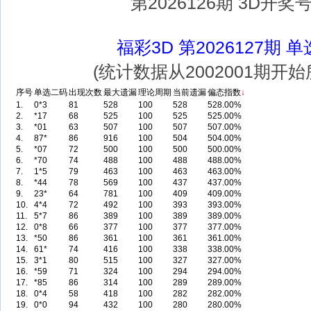
第2026126期 3D开奖
福彩3D 第2026127期
(统计数据从2002001期开
序号
单选二码
出现次数
最大遗漏
理论周期
当前遗漏
偏态指数
↓
1.
0*3
81
528
100
528
528.00%
2.
*17
68
525
100
525
525.00%
3.
*01
63
507
100
507
507.00%
4.
87*
86
916
100
504
504.00%
5.
*07
72
500
100
500
500.00%
6.
*70
74
488
100
488
488.00%
7.
1*5
79
463
100
463
463.00%
8.
*44
78
569
100
437
437.00%
9.
23*
64
781
100
409
409.00%
10.
4*4
72
492
100
393
393.00%
11.
5*7
86
389
100
389
389.00%
12.
0*8
66
377
100
377
377.00%
13.
*50
86
361
100
361
361.00%
14.
61*
74
416
100
338
338.00%
15.
3*1
80
515
100
327
327.00%
16.
*59
71
324
100
294
294.00%
17.
*85
86
314
100
289
289.00%
18.
0*4
58
418
100
282
282.00%
19.
0*0
94
432
100
280
280.00%