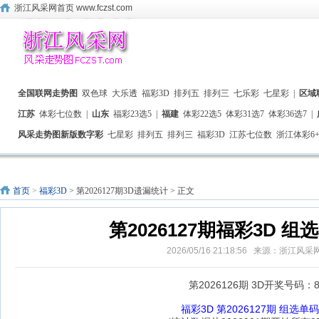
浙江风采网首页 www.fczst.com
全国联网走势图
双色球
大乐透
福彩3D
排列五
排列三
七乐彩
七星彩
|
区域
江苏
体彩七位数
|
山东
福彩23选5
|
福建
体彩22选5
体彩31选7
体彩36选7
|
风采走势图新版数字彩
七星彩
排列五
排列三
福彩3D
江苏七位数
浙江体彩6+
首页
>
福彩3D
> 第2026127期3D遗漏统计 > 正文
第2026127期福彩3D 
2026/05/16 21:18:56 来源：浙江风
第2026126期 3D开奖号码：8
福彩3D 第2026127期 组选单