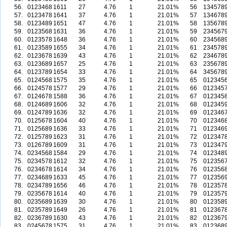
56.
0123468
1611
27
4.76
1
21.01%
56
134578
57.
0123478
1641
37
4.76
1
21.01%
57
134678
58.
0123489
1651
47
4.76
1
21.01%
58
135678
59.
0123568
1631
36
4.76
1
21.01%
59
234567
60.
0123578
1648
36
4.76
1
21.01%
60
234568
61.
0123589
1655
34
4.76
1
21.01%
61
234578
62.
0123678
1639
43
4.76
1
21.01%
62
234678
63.
0123689
1657
25
4.76
1
21.01%
63
235678
64.
0123789
1654
33
4.76
1
21.01%
64
345678
65.
0124568
1575
35
4.76
1
21.01%
65
012345
66.
0124578
1577
29
4.76
1
21.01%
66
012345
67.
0124678
1588
36
4.76
1
21.01%
67
012345
68.
0124689
1606
32
4.76
1
21.01%
68
012345
69.
0124789
1636
32
4.76
1
21.01%
69
012346
70.
0125678
1604
40
4.76
1
21.01%
70
012346
71.
0125689
1636
33
4.76
1
21.01%
71
012346
72.
0125789
1623
31
4.76
1
21.01%
72
012347
73.
0126789
1609
31
4.76
1
21.01%
73
012347
74.
0234568
1584
29
4.76
1
21.01%
74
012348
75.
0234578
1612
32
4.76
1
21.01%
75
012356
76.
0234678
1614
34
4.76
1
21.01%
76
012356
77.
0234689
1633
45
4.76
1
21.01%
77
012356
78.
0234789
1656
46
4.76
1
21.01%
78
012357
79.
0235678
1614
40
4.76
1
21.01%
79
012357
80.
0235689
1639
30
4.76
1
21.01%
80
012358
81.
0235789
1649
26
4.76
1
21.01%
81
012367
82.
0236789
1630
43
4.76
1
21.01%
82
012367
83.
0245678
1575
31
4.76
1
21.01%
83
012368