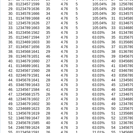
28.
0123457
1599
32
4.76
5
105.04%
28
125678
29.
0123479
1636
35
4.76
5
105.04%
29
013456
30.
0134578
1666
34
4.76
5
105.04%
30
013457
31.
0134789
1668
43
4.76
5
105.04%
31
013458
32.
1234578
1626
27
4.76
5
105.04%
32
013467
33.
1234789
1663
36
4.76
5
105.04%
33
013468
34.
0123456
1562
35
4.76
3
63.03%
34
013478
35.
0123467
1594
37
4.76
3
63.03%
35
013567
36.
0123469
1603
30
4.76
3
63.03%
36
013568
37.
0134567
1656
35
4.76
3
63.03%
37
013578
38.
0134568
1641
29
4.76
3
63.03%
38
013678
39.
0134678
1651
46
4.76
3
63.03%
39
034567
40.
0134679
1660
27
4.76
3
63.03%
40
034568
41.
0134689
1661
36
4.76
3
63.03%
41
034578
42.
0234567
1560
28
4.76
3
63.03%
42
034678
43.
0234679
1581
44
4.76
3
63.03%
43
035678
44.
0345678
1641
28
4.76
3
63.03%
44
123456
45.
0346789
1643
32
4.76
3
63.03%
45
123457
46.
1234567
1584
41
4.76
3
63.03%
46
123458
47.
1234568
1575
26
4.76
3
63.03%
47
123467
48.
1234678
1602
27
4.76
3
63.03%
48
123468
49.
1234679
1602
30
4.76
3
63.03%
49
123478
50.
1234689
1623
35
4.76
3
63.03%
50
123567
51.
1345678
1619
28
4.76
3
63.03%
51
123568
52.
1346789
1647
30
4.76
3
63.03%
52
123578
53.
2345678
1585
40
4.76
3
63.03%
53
123678
54.
2346789
1624
38
4.76
3
63.03%
54
134567
55.
0123458
1591
26
4.76
1
21.01%
55
134568