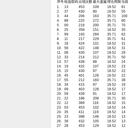
序号
组选双码
出现次数
最大遗漏
理论周期
当
1.
13
453
109
18.52
81
2.
37
430
80
18.52
55
3.
44
206
163
35.71
100
4.
88
225
272
35.71
80
5.
00
218
200
35.71
70
6.
25
358
151
18.52
35
7.
99
193
284
35.71
62
8.
11
217
229
35.71
61
9.
18
424
101
18.52
31
10.
58
422
148
18.52
31
11.
08
430
107
18.52
29
12.
33
214
212
35.71
50
13.
57
438
88
18.52
24
14.
19
432
107
18.52
23
15.
15
430
97
18.52
22
16.
45
401
126
18.52
22
17.
55
212
183
35.71
38
18.
34
415
97
18.52
19
19.
09
403
128
18.52
17
20.
59
439
91
18.52
17
21.
22
186
208
35.71
30
22.
12
389
116
18.52
15
23.
03
453
102
18.52
14
24.
35
411
119
18.52
14
25.
23
398
146
18.52
13
26.
39
432
105
18.52
13
27.
28
453
129
18.52
12