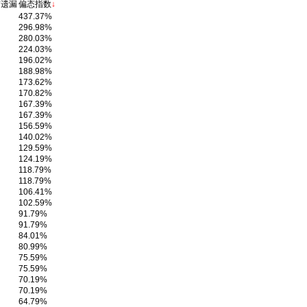
前遗漏
偏态指数
↓
437.37%
296.98%
280.03%
224.03%
196.02%
188.98%
173.62%
170.82%
167.39%
167.39%
156.59%
140.02%
129.59%
124.19%
118.79%
118.79%
106.41%
102.59%
91.79%
91.79%
84.01%
80.99%
75.59%
75.59%
70.19%
70.19%
64.79%