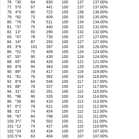
76.
*30
84
830
100
137
137.00%
77.
5*0
67
441
100
137
137.00%
78.
4*0
80
722
100
136
136.00%
79.
*82
73
409
100
135
135.00%
80.
*76
76
511
100
134
134.00%
81.
*37
75
440
100
132
132.00%
82.
13*
93
290
100
132
132.00%
83.
*47
78
730
100
127
127.00%
84.
14*
87
293
100
127
127.00%
85.
3*9
101
397
100
126
126.00%
86.
*52
70
409
100
124
124.00%
87.
55*
90
430
100
124
124.00%
88.
65*
68
426
100
121
121.00%
89.
8*8
94
383
100
120
120.00%
90.
89*
78
417
100
119
119.00%
91.
*81
76
382
100
118
118.00%
92.
8*4
64
546
100
117
117.00%
93.
88*
78
337
100
117
117.00%
94.
31*
82
291
100
115
115.00%
95.
*98
90
326
100
114
114.00%
96.
*38
80
410
100
113
113.00%
97.
0*2
78
621
100
112
112.00%
98.
01*
74
454
100
112
112.00%
99.
*97
84
798
100
111
111.00%
100.
3*7
79
502
100
111
111.00%
101.
*12
74
427
100
110
110.00%
102.
*24
63
434
100
107
107.00%
103.
5*4
63
404
100
107
107.00%