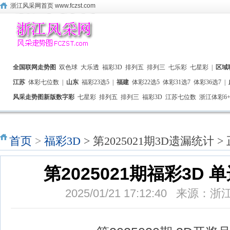
浙江风采网首页 www.fczst.com
全国联网走势图
双色球
大乐透
福彩3D
排列五
排列三
七乐彩
七星彩
|
区域
江苏
体彩七位数
|
山东
福彩23选5
|
福建
体彩22选5
体彩31选7
体彩36选7
|
风采走势图新版数字彩
七星彩
排列五
排列三
福彩3D
江苏七位数
浙江体彩6+
首页
>
福彩3D
> 第2025021期3D遗漏统计 >
第2025021期福彩3D
2025/01/21 17:12:40 来