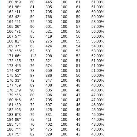
160.
9*9
60
445
100
61
61.00%
161.
98*
81
395
100
61
61.00%
162.
*11
72
705
100
60
60.00%
163.
42*
59
768
100
59
59.00%
164.
*21
72
403
100
58
58.00%
165.
36*
90
601
100
57
57.00%
166.
*71
75
521
100
56
56.00%
167.
57*
85
419
100
56
56.00%
168.
81*
89
275
100
55
55.00%
169.
37*
63
424
100
54
54.00%
170.
*55
62
501
100
53
53.00%
171.
66*
112
298
100
52
52.00%
172.
*35
73
321
100
51
51.00%
173.
4*5
76
574
100
51
51.00%
174.
43*
73
659
100
51
51.00%
175.
51*
87
386
100
50
50.00%
176.
33*
72
347
100
49
49.00%
177.
*69
89
408
100
48
48.00%
178.
1*9
90
605
100
48
48.00%
179.
*66
80
396
100
47
47.00%
180.
9*6
63
705
100
47
47.00%
181.
*39
72
607
100
46
46.00%
182.
*03
83
425
100
45
45.00%
183.
6*3
79
331
100
45
45.00%
184.
06*
72
411
100
44
44.00%
185.
*54
70
402
100
43
43.00%
186.
7*4
94
475
100
43
43.00%
187.
75*
82
329
100
43
43.00%