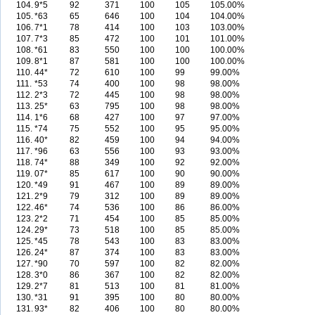
104.
9*5
92
371
100
105
105.00%
105.
*63
65
646
100
104
104.00%
106.
7*1
78
414
100
103
103.00%
107.
7*3
85
472
100
101
101.00%
108.
*61
83
550
100
100
100.00%
109.
8*1
87
581
100
100
100.00%
110.
44*
72
610
100
99
99.00%
111.
*53
74
400
100
98
98.00%
112.
2*3
72
445
100
98
98.00%
113.
25*
63
795
100
98
98.00%
114.
1*6
68
427
100
97
97.00%
115.
*74
75
552
100
95
95.00%
116.
40*
82
459
100
94
94.00%
117.
*96
63
556
100
93
93.00%
118.
74*
88
349
100
92
92.00%
119.
07*
85
617
100
90
90.00%
120.
*49
91
467
100
89
89.00%
121.
2*9
79
312
100
89
89.00%
122.
46*
74
536
100
86
86.00%
123.
2*2
71
454
100
85
85.00%
124.
29*
73
518
100
85
85.00%
125.
*45
78
543
100
83
83.00%
126.
24*
87
374
100
83
83.00%
127.
*90
70
597
100
82
82.00%
128.
3*0
86
367
100
82
82.00%
129.
2*7
81
513
100
81
81.00%
130.
*31
91
395
100
80
80.00%
131.
93*
82
406
100
80
80.00%