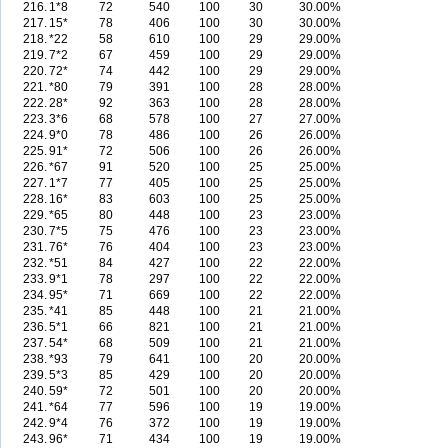
216.
1*8
72
540
100
30
30.00%
217.
15*
78
406
100
30
30.00%
218.
*22
58
610
100
29
29.00%
219.
7*2
67
459
100
29
29.00%
220.
72*
74
442
100
29
29.00%
221.
*80
79
391
100
28
28.00%
222.
28*
92
363
100
28
28.00%
223.
3*6
68
578
100
27
27.00%
224.
9*0
78
486
100
26
26.00%
225.
91*
72
506
100
26
26.00%
226.
*67
91
520
100
25
25.00%
227.
1*7
77
405
100
25
25.00%
228.
16*
83
603
100
25
25.00%
229.
*65
80
448
100
23
23.00%
230.
7*5
75
476
100
23
23.00%
231.
76*
76
404
100
23
23.00%
232.
*51
84
427
100
22
22.00%
233.
9*1
78
297
100
22
22.00%
234.
95*
71
669
100
22
22.00%
235.
*41
85
448
100
21
21.00%
236.
5*1
66
821
100
21
21.00%
237.
54*
68
509
100
21
21.00%
238.
*93
79
641
100
20
20.00%
239.
5*3
85
429
100
20
20.00%
240.
59*
72
501
100
20
20.00%
241.
*64
77
596
100
19
19.00%
242.
9*4
76
372
100
19
19.00%
243.
96*
71
434
100
19
19.00%