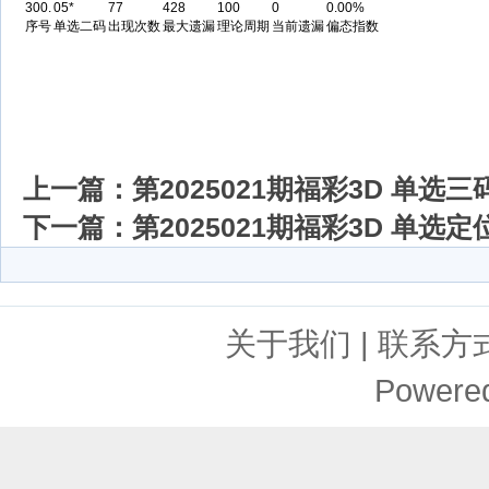
300.
05*
77
428
100
0
0.00%
序号
单选二码
出现次数
最大遗漏
理论周期
当前遗漏
偏态指数
上一篇：
第2025021期福彩3D 单选
下一篇：
第2025021期福彩3D 单选
关于我们
|
联系方
Powere