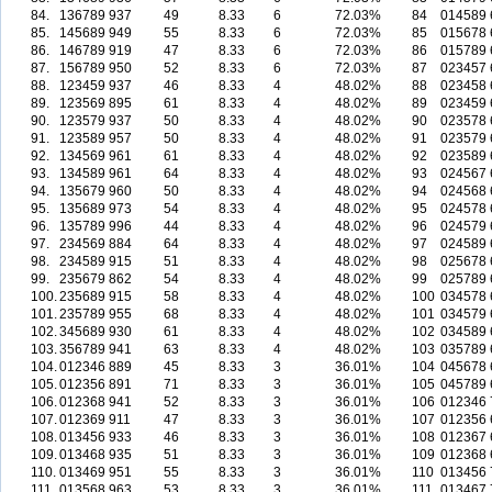
84.
136789
937
49
8.33
6
72.03%
84
014589
85.
145689
949
55
8.33
6
72.03%
85
015678
86.
146789
919
47
8.33
6
72.03%
86
015789
87.
156789
950
52
8.33
6
72.03%
87
023457
88.
123459
937
46
8.33
4
48.02%
88
023458
89.
123569
895
61
8.33
4
48.02%
89
023459
90.
123579
937
50
8.33
4
48.02%
90
023578
91.
123589
957
50
8.33
4
48.02%
91
023579
92.
134569
961
61
8.33
4
48.02%
92
023589
93.
134589
961
64
8.33
4
48.02%
93
024567
94.
135679
960
50
8.33
4
48.02%
94
024568
95.
135689
973
54
8.33
4
48.02%
95
024578
96.
135789
996
44
8.33
4
48.02%
96
024579
97.
234569
884
64
8.33
4
48.02%
97
024589
98.
234589
915
51
8.33
4
48.02%
98
025678
99.
235679
862
54
8.33
4
48.02%
99
025789
100.
235689
915
58
8.33
4
48.02%
100
034578
101.
235789
955
68
8.33
4
48.02%
101
034579
102.
345689
930
61
8.33
4
48.02%
102
034589
103.
356789
941
63
8.33
4
48.02%
103
035789
104.
012346
889
45
8.33
3
36.01%
104
045678
105.
012356
891
71
8.33
3
36.01%
105
045789
106.
012368
941
52
8.33
3
36.01%
106
012346
107.
012369
911
47
8.33
3
36.01%
107
012356
108.
013456
933
46
8.33
3
36.01%
108
012367
109.
013468
935
51
8.33
3
36.01%
109
012368
110.
013469
951
55
8.33
3
36.01%
110
013456
111.
013568
963
53
8.33
3
36.01%
111
013467