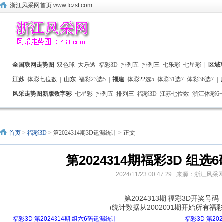
浙江风采网首页 www.fczst.com
全国联网走势图
双色球
大乐透
福彩3D
排列五
排列三
七乐彩
七星彩
|
区域
江苏
体彩七位数
|
山东
福彩23选5
|
福建
体彩22选5
体彩31选7
体彩36选7
|
风采走势图新版数字彩
七星彩
排列五
排列三
福彩3D
江苏七位数
浙江体彩6+
首页
>
福彩3D
> 第2024314期3D遗漏统计 > 正文
第2024314期福彩3D 组
2024/11/23 00:47:29 来源：浙江风
第2024313期 福彩3D开奖号码：
(统计数据从2002001期开始所有福
福彩3D 第2024314期 组六6码遗漏统计
福彩3D 第20