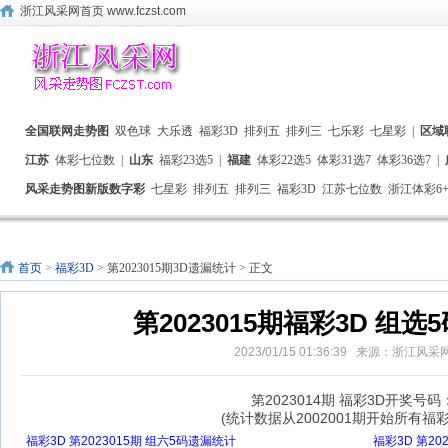
浙江风采网首页 www.fczst.com
全国联网走势图
双色球
大乐透
福彩3D
排列五
排列三
七乐彩
七星彩
|
区域
江苏
体彩七位数
|
山东
福彩23选5
|
福建
体彩22选5
体彩31选7
体彩36选7
|
风采走势图新版数字彩
七星彩
排列五
排列三
福彩3D
江苏七位数
浙江体彩6+
首页
>
福彩3D
> 第2023015期3D遗漏统计 > 正文
第2023015期福彩3D 组
2023/01/15 01:36:39 来源：浙江风
第2023014期 福彩3D开奖号码：
(统计数据从2002001期开始所有福
福彩3D 第2023015期 组六5码遗漏统计
福彩3D 第20