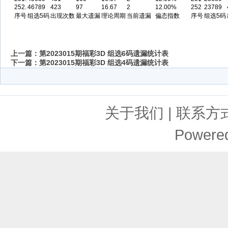
252.
46789
423
97
16.67
2
12.00%
252
23789
序号
组选5码
出现次数
最大遗漏
理论周期
当前遗漏
偏态指数
序号
组选5码
上一篇：
第2023015期福彩3D 组选6码遗漏统计表
下一篇：
第2023015期福彩3D 组选4码遗漏统计表
关于我们
|
联系方
Powere