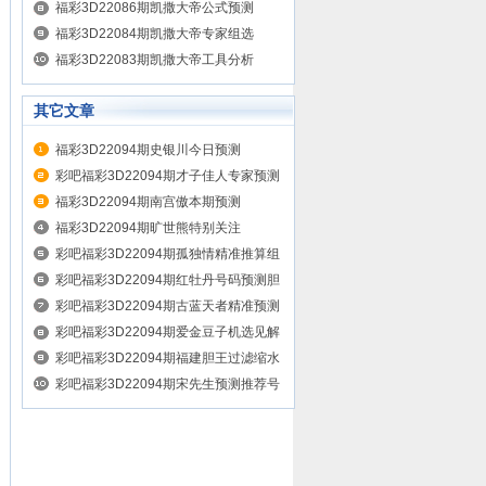
福彩3D22086期凯撒大帝公式预测
福彩3D22084期凯撒大帝专家组选
福彩3D22083期凯撒大帝工具分析
其它文章
福彩3D22094期史银川今日预测
彩吧福彩3D22094期才子佳人专家预测
福彩3D22094期南宫傲本期预测
福彩3D22094期旷世熊特别关注
彩吧福彩3D22094期孤独情精准推算组
彩吧福彩3D22094期红牡丹号码预测胆
彩吧福彩3D22094期古蓝天者精准预测
彩吧福彩3D22094期爱金豆子机选见解
彩吧福彩3D22094期福建胆王过滤缩水
彩吧福彩3D22094期宋先生预测推荐号