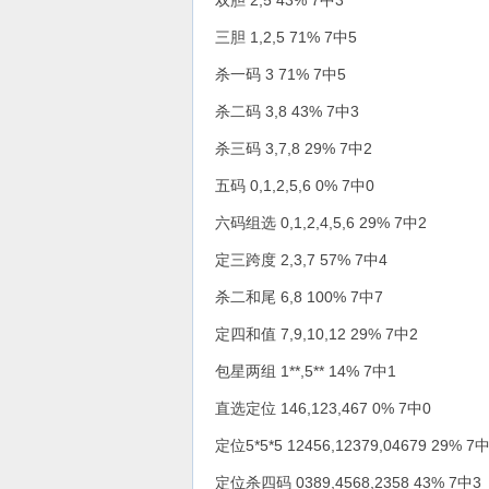
双胆 2,5 43% 7中3
三胆 1,2,5 71% 7中5
杀一码 3 71% 7中5
杀二码 3,8 43% 7中3
杀三码 3,7,8 29% 7中2
五码 0,1,2,5,6 0% 7中0
六码组选 0,1,2,4,5,6 29% 7中2
定三跨度 2,3,7 57% 7中4
杀二和尾 6,8 100% 7中7
定四和值 7,9,10,12 29% 7中2
包星两组 1**,5** 14% 7中1
直选定位 146,123,467 0% 7中0
定位5*5*5 12456,12379,04679 29% 7
定位杀四码 0389,4568,2358 43% 7中3